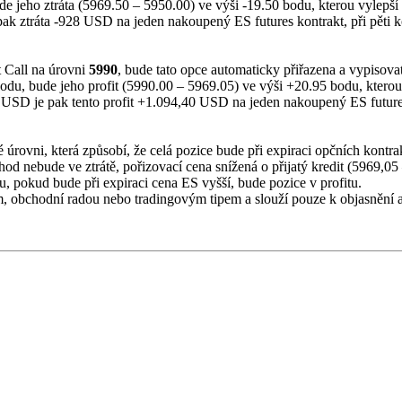
e jeho ztráta (5969.50 – 5950.00) ve výši -19.50 bodu, kterou vylepší
ak ztráta -928 USD na jeden nakoupený ES futures kontrakt, při pěti k
t Call na úrovni
5990
, bude tato opce automaticky přiřazena a vypisovat
odu, bude jeho profit (5990.00 – 5969.05) ve výši +20.95 bodu, kterou
USD je pak tento profit +1.094,40 USD na jeden nakoupený ES futures k
úrovni, která způsobí, že celá pozice bude při expiraci opčních kontr
od nebude ve ztrátě, pořizovací cena snížená o přijatý kredit (5969,0
u, pokud bude při expiraci cena ES vyšší, bude pozice v profitu.
ím, obchodní radou nebo tradingovým tipem a slouží pouze k objasněn