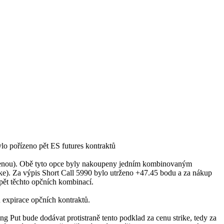
ylo pořízeno pět ES futures kontraktů
cenou). Obě tyto opce byly nakoupeny jedním kombinovaným
ike). Za výpis Short Call 5990 bylo utrženo +47.45 bodu a za nákup
pět těchto opčních kombinací.
 expirace opčních kontraktů.
ng Put bude dodávat protistraně tento podklad za cenu strike, tedy za