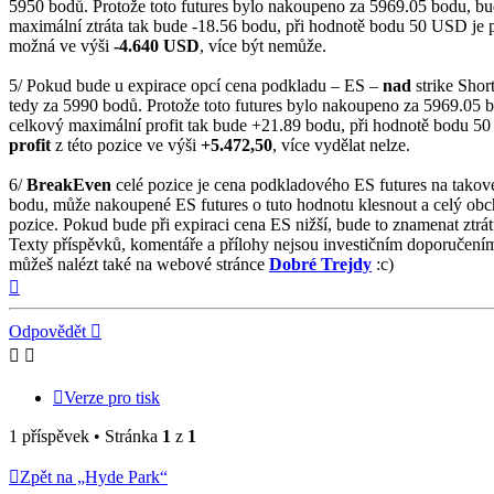
5950 bodů. Protože toto futures bylo nakoupeno za 5969.05 bodu, bud
maximální ztráta tak bude -18.56 bodu, při hodnotě bodu 50 USD je p
možná ve výši
-4.640 USD
, více být nemůže.
5/ Pokud bude u expirace opcí cena podkladu – ES –
nad
strike Shor
tedy za 5990 bodů. Protože toto futures bylo nakoupeno za 5969.05 b
celkový maximální profit tak bude +21.89 bodu, při hodnotě bodu 50 
profit
z této pozice ve výši
+5.472,50
, více vydělat nelze.
6/
BreakEven
celé pozice je cena podkladového ES futures na takové 
bodu, může nakoupené ES futures o tuto hodnotu klesnout a celý obch
pozice. Pokud bude při expiraci cena ES nižší, bude to znamenat ztrát
Texty příspěvků, komentáře a přílohy nejsou investičním doporučen
můžeš nalézt také na webové stránce
Dobré Trejdy
:c)
Nahoru
Odpovědět
Verze pro tisk
1 příspěvek • Stránka
1
z
1
Zpět na „Hyde Park“