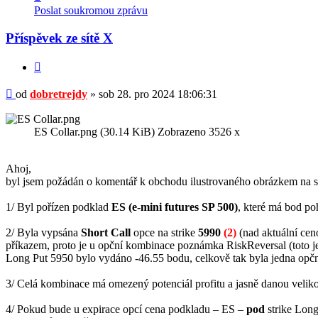
uživatele
Poslat soukromou zprávu
dobretrejdy
Příspěvek ze sítě X
Citovat
Příspěvek
od
dobretrejdy
»
sob 28. pro 2024 18:06:31
ES Collar.png (30.14 KiB) Zobrazeno 3526 x
Ahoj,
byl jsem požádán o komentář k obchodu ilustrovaného obrázkem na síti 
1/ Byl pořízen podklad
ES (e-mini futures SP 500)
, které má bod p
2/ Byla vypsána
Short Call
opce na strike
5990
(2)
(nad aktuální ce
příkazem, proto je u opční kombinace poznámka RiskReversal (toto je 
Long Put 5950 bylo vydáno -46.55 bodu, celkově tak byla jedna opč
3/ Celá kombinace má omezený potenciál profitu a jasně danou velik
4/ Pokud bude u expirace opcí cena podkladu – ES –
pod
strike Long