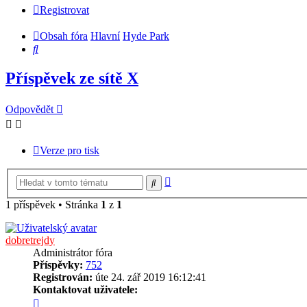
Registrovat
Obsah fóra
Hlavní
Hyde Park
Hledat
Příspěvek ze sítě X
Odpovědět
Verze pro tisk
Pokročilé
Hledat
hledání
1 příspěvek • Stránka
1
z
1
dobretrejdy
Administrátor fóra
Příspěvky:
752
Registrován:
úte 24. zář 2019 16:12:41
Kontaktovat uživatele:
Kontaktovat