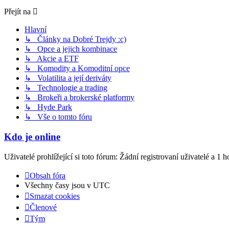
Přejít na
Hlavní
↳ Články na Dobré Trejdy :c)
↳ Opce a jejich kombinace
↳ Akcie a ETF
↳ Komodity a Komoditní opce
↳ Volatilita a její deriváty
↳ Technologie a trading
↳ Brokeři a brokerské platformy
↳ Hyde Park
↳ Vše o tomto fóru
Kdo je online
Uživatelé prohlížející si toto fórum: Žádní registrovaní uživatelé a 1 h
Obsah fóra
Všechny časy jsou v
UTC
Smazat cookies
Členové
Tým