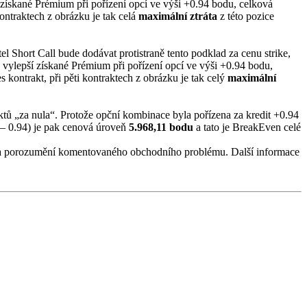
 získané Prémium při pořízení opcí ve výši +0.94 bodu, celková
ontraktech z obrázku je tak celá
maximální ztráta
z této pozice
el Short Call bude dodávat protistraně tento podklad za cenu strike,
 vylepší získané Prémium při pořízení opcí ve výši +0.94 bodu,
ontrakt, při pěti kontraktech z obrázku je tak celý
maximální
aktů „za nula“. Protože opční kombinace byla pořízena za kredit +0.94
5 – 0.94) je pak cenová úroveň
5.968,11 bodu
a tato je BreakEven celé
í a porozumění komentovaného obchodního problému. Další informace