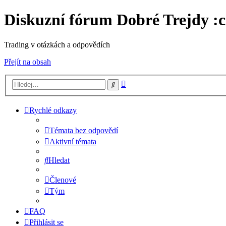
Diskuzní fórum Dobré Trejdy :c
Trading v otázkách a odpovědích
Přejít na obsah
Pokročilé
Hledat
hledání
Rychlé odkazy
Témata bez odpovědí
Aktivní témata
Hledat
Členové
Tým
FAQ
Přihlásit se