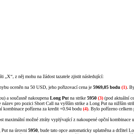
„X“, z něj mohu na žádost tazatele zjistit následující:
ohybu oceněn na 50 USD, jeho pořizovací cena je
5969,05 bodu
(1)
. B
nou) a současně nakoupena
Long Pu
t na strike
5950
(3)
(pod aktuální 
název pro pozici Short Call na vyšším strike a Long Put na nižším str
ní kombinace pořízena za
kredit
+0.94 bodu
(4)
. Bylo pořízeno celkem 
ost maximální možné ztráty vyplývající z nakoupené opční kombinace u
 Put na úrovni
5950
, bude tato opce automaticky uplatněna a držitel Lo