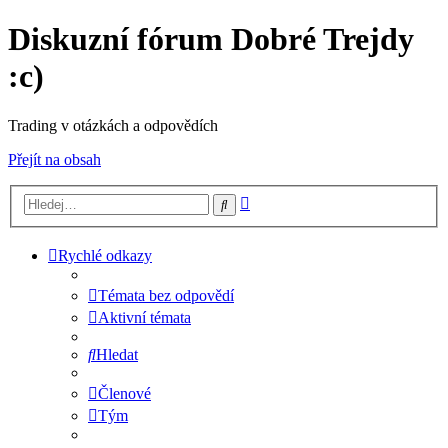
Diskuzní fórum Dobré Trejdy
:c)
Trading v otázkách a odpovědích
Přejít na obsah
Pokročilé
Hledat
hledání
Rychlé odkazy
Témata bez odpovědí
Aktivní témata
Hledat
Členové
Tým