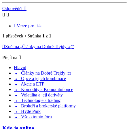
Odpovědět
Verze pro tisk
1 příspěvek • Stránka
1
z
1
Zpět na „Články na Dobré Trejdy :c)“
Přejít na
Hlavní
↳ Články na Dobré Trejdy :c)
↳ Opce a jejich kombinace
↳ Akcie a ETF
↳ Komodity a Komoditní opce
↳ Volatilita a její deriváty
↳ Technologie a trading
↳ Brokeři a brokerské platformy
↳ Hyde Park
↳ Vše o tomto fóru
Kdo je online