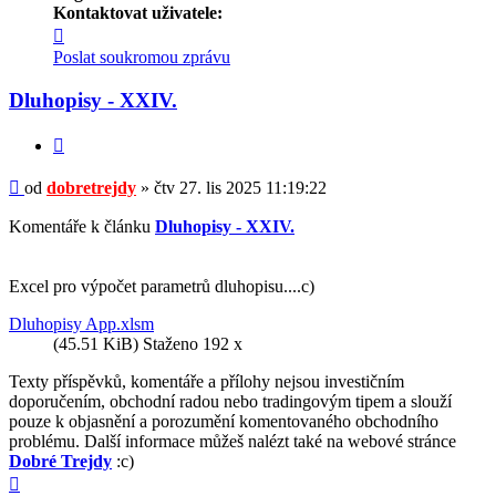
Kontaktovat uživatele:
Kontaktovat
uživatele
Poslat soukromou zprávu
dobretrejdy
Dluhopisy - XXIV.
Citovat
Příspěvek
od
dobretrejdy
»
čtv 27. lis 2025 11:19:22
Komentáře k článku
Dluhopisy - XXIV.
Excel pro výpočet parametrů dluhopisu....c)
Dluhopisy App.xlsm
(45.51 KiB) Staženo 192 x
Texty příspěvků, komentáře a přílohy nejsou investičním
doporučením, obchodní radou nebo tradingovým tipem a slouží
pouze k objasnění a porozumění komentovaného obchodního
problému. Další informace můžeš nalézt také na webové stránce
Dobré Trejdy
:c)
Nahoru