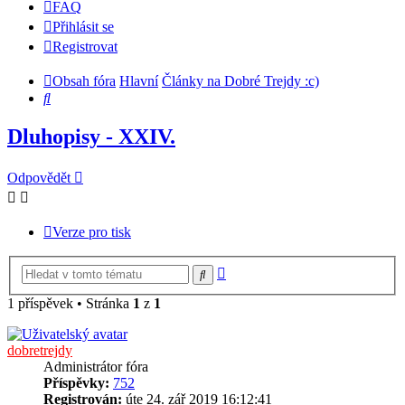
FAQ
Přihlásit se
Registrovat
Obsah fóra
Hlavní
Články na Dobré Trejdy :c)
Hledat
Dluhopisy - XXIV.
Odpovědět
Verze pro tisk
Pokročilé
Hledat
hledání
1 příspěvek • Stránka
1
z
1
dobretrejdy
Administrátor fóra
Příspěvky:
752
Registrován:
úte 24. zář 2019 16:12:41