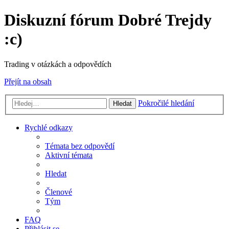
Diskuzní fórum Dobré Trejdy
:c)
Trading v otázkách a odpovědích
Přejít na obsah
Pokročilé hledání
Hledat
Rychlé odkazy
Témata bez odpovědí
Aktivní témata
Hledat
Členové
Tým
FAQ
Přihlásit se