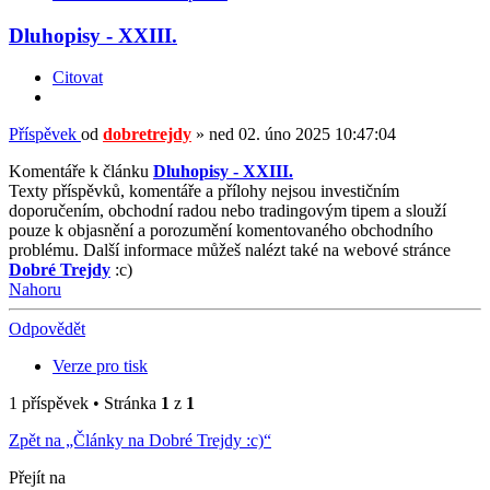
Dluhopisy - XXIII.
Citovat
Příspěvek
od
dobretrejdy
»
ned 02. úno 2025 10:47:04
Komentáře k článku
Dluhopisy - XXIII.
Texty příspěvků, komentáře a přílohy nejsou investičním
doporučením, obchodní radou nebo tradingovým tipem a slouží
pouze k objasnění a porozumění komentovaného obchodního
problému. Další informace můžeš nalézt také na webové stránce
Dobré Trejdy
:c)
Nahoru
Odpovědět
Verze pro tisk
1 příspěvek • Stránka
1
z
1
Zpět na „Články na Dobré Trejdy :c)“
Přejít na