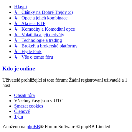
Hlavní
↳ Články na Dobré Trejdy :c)
↳ Opce a jejich kombinace
↳ Akcie a ETF
↳ Komodity a Komoditní opce
↳ Volatilita a její deriváty
↳ Technologie a trading
↳ Brokeři a brokerské platformy
↳ Hyde Park
↳ Vše o tomto fóru
Kdo je online
Uživatelé prohlížející si toto fórum: Žádní registrovaní uživatelé a 1
host
Obsah fóra
Všechny časy jsou v
UTC
Smazat cookies
Členové
Tým
Založeno na
phpBB
® Forum Software © phpBB Limited