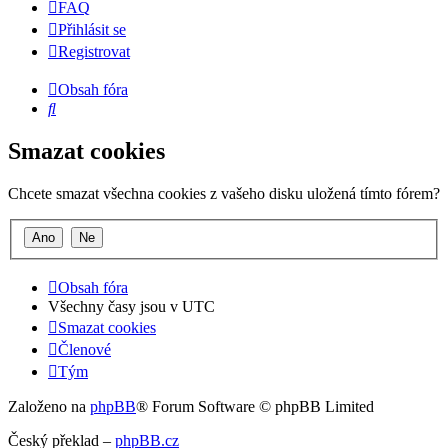
FAQ
Přihlásit se
Registrovat
Obsah fóra
Hledat
Smazat cookies
Chcete smazat všechna cookies z vašeho disku uložená tímto fórem?
Obsah fóra
Všechny časy jsou v
UTC
Smazat cookies
Členové
Tým
Založeno na
phpBB
® Forum Software © phpBB Limited
Český překlad –
phpBB.cz