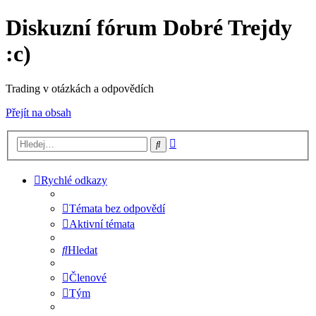
Diskuzní fórum Dobré Trejdy
:c)
Trading v otázkách a odpovědích
Přejít na obsah
Pokročilé
Hledat
hledání
Rychlé odkazy
Témata bez odpovědí
Aktivní témata
Hledat
Členové
Tým