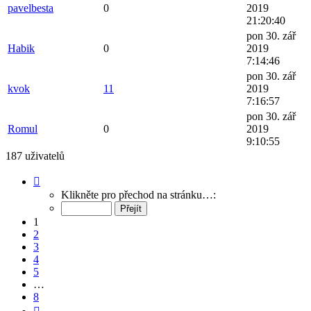
pavelbesta
0
2019
21:20:40
pon 30. zář
Habik
0
2019
7:14:46
pon 30. zář
kvok
11
2019
7:16:57
pon 30. zář
Romul
0
2019
9:10:55
187 uživatelů
Stránka
1
Klikněte pro přechod na stránku…:
z
8
1
2
3
4
5
…
8
Další