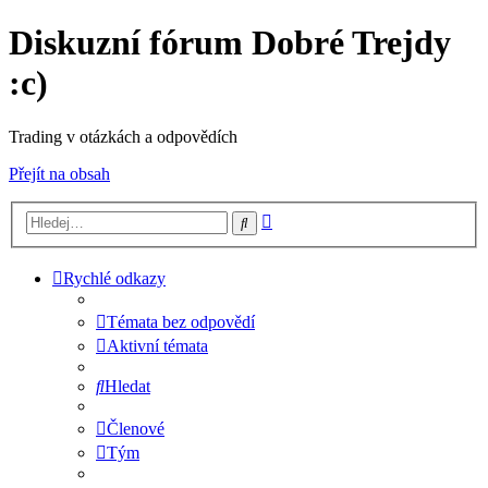
Diskuzní fórum Dobré Trejdy
:c)
Trading v otázkách a odpovědích
Přejít na obsah
Pokročilé
Hledat
hledání
Rychlé odkazy
Témata bez odpovědí
Aktivní témata
Hledat
Členové
Tým