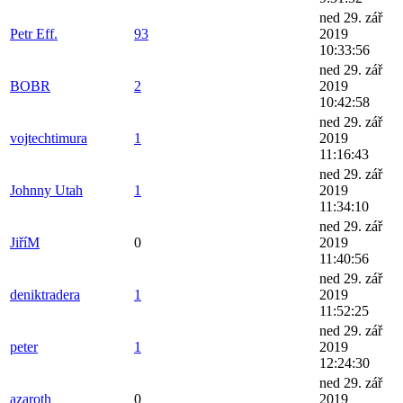
ned 29. zář
Petr Eff.
93
2019
10:33:56
ned 29. zář
BOBR
2
2019
10:42:58
ned 29. zář
vojtechtimura
1
2019
11:16:43
ned 29. zář
Johnny Utah
1
2019
11:34:10
ned 29. zář
JiříM
0
2019
11:40:56
ned 29. zář
deniktradera
1
2019
11:52:25
ned 29. zář
peter
1
2019
12:24:30
ned 29. zář
azaroth
0
2019