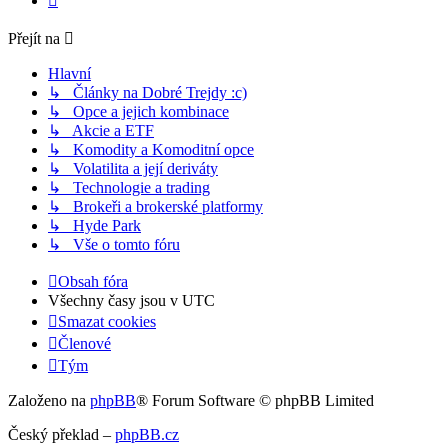
Přejít na
Hlavní
↳ Články na Dobré Trejdy :c)
↳ Opce a jejich kombinace
↳ Akcie a ETF
↳ Komodity a Komoditní opce
↳ Volatilita a její deriváty
↳ Technologie a trading
↳ Brokeři a brokerské platformy
↳ Hyde Park
↳ Vše o tomto fóru
Obsah fóra
Všechny časy jsou v
UTC
Smazat cookies
Členové
Tým
Založeno na
phpBB
® Forum Software © phpBB Limited
Český překlad –
phpBB.cz