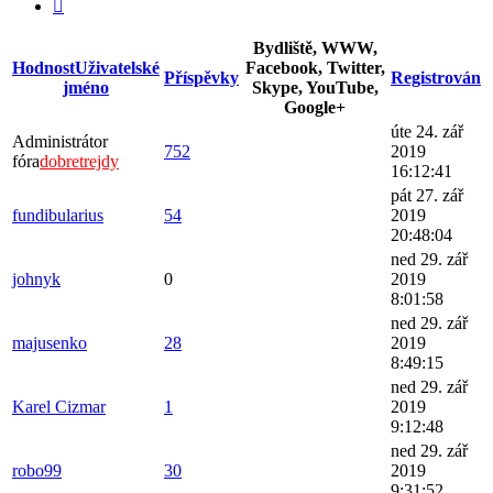
Další
Bydliště, WWW,
Hodnost
Uživatelské
Facebook, Twitter,
Příspěvky
Registrován
jméno
Skype, YouTube,
Google+
úte 24. zář
Administrátor
752
2019
fóra
dobretrejdy
16:12:41
pát 27. zář
fundibularius
54
2019
20:48:04
ned 29. zář
johnyk
0
2019
8:01:58
ned 29. zář
majusenko
28
2019
8:49:15
ned 29. zář
Karel Cizmar
1
2019
9:12:48
ned 29. zář
robo99
30
2019
9:31:52