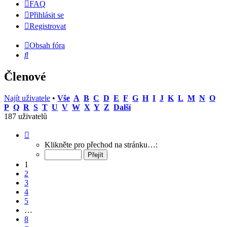
FAQ
Přihlásit se
Registrovat
Obsah fóra
Hledat
Členové
Najít uživatele
•
Vše
A
B
C
D
E
F
G
H
I
J
K
L
M
N
O
P
Q
R
S
T
U
V
W
X
Y
Z
Další
187 uživatelů
Stránka
1
Klikněte pro přechod na stránku…:
z
8
1
2
3
4
5
…
8