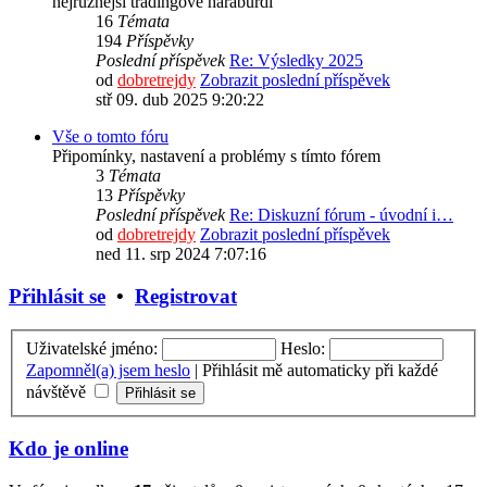
nejrůznější tradingové haraburdí
16
Témata
194
Příspěvky
Poslední příspěvek
Re: Výsledky 2025
od
dobretrejdy
Zobrazit poslední příspěvek
stř 09. dub 2025 9:20:22
Vše o tomto fóru
Připomínky, nastavení a problémy s tímto fórem
3
Témata
13
Příspěvky
Poslední příspěvek
Re: Diskuzní fórum - úvodní i…
od
dobretrejdy
Zobrazit poslední příspěvek
ned 11. srp 2024 7:07:16
Přihlásit se
•
Registrovat
Uživatelské jméno:
Heslo:
Zapomněl(a) jsem heslo
|
Přihlásit mě automaticky při každé
návštěvě
Kdo je online