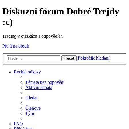
Diskuzní fórum Dobré Trejdy
:c)
Trading v otázkách a odpovědích
Přejít na obsah
Pokročilé hledání
Hledat
Rychlé odkazy
Témata bez odpovědí
Aktivní témata
Hledat
Členové
Tým
FAQ
Přihlásit se