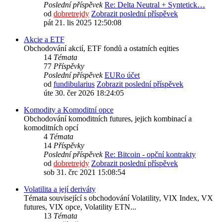
Poslední příspěvek
Re: Delta Neutral + Syntetick…
od
dobretrejdy
Zobrazit poslední příspěvek
pát 21. lis 2025 12:50:08
Akcie a ETF
Obchodování akcií, ETF fondů a ostatních eqities
14
Témata
77
Příspěvky
Poslední příspěvek
EURo účet
od
fundibularius
Zobrazit poslední příspěvek
úte 30. čer 2026 18:24:05
Komodity a Komoditní opce
Obchodování komoditních futures, jejich kombinací a
komoditních opcí
4
Témata
14
Příspěvky
Poslední příspěvek
Re: Bitcoin - opční kontrakty
od
dobretrejdy
Zobrazit poslední příspěvek
sob 31. črc 2021 15:08:54
Volatilita a její deriváty
Témata související s obchodování Volatility, VIX Index, VX
futures, VIX opce, Volatility ETN...
13
Témata