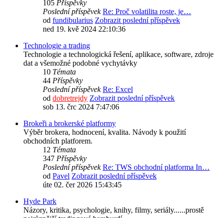
105
Příspěvky
Poslední příspěvek
Re: Proč volatilita roste, je…
od
fundibularius
Zobrazit poslední příspěvek
ned 19. kvě 2024 22:10:36
Technologie a trading
Technologie a technologická řešení, aplikace, software, zdroje
dat a všemožné podobné vychytávky
10
Témata
44
Příspěvky
Poslední příspěvek
Re: Excel
od
dobretrejdy
Zobrazit poslední příspěvek
sob 13. črc 2024 7:47:06
Brokeři a brokerské platformy
Výběr brokera, hodnocení, kvalita. Návody k použití
obchodních platforem.
12
Témata
347
Příspěvky
Poslední příspěvek
Re: TWS obchodní platforma In…
od
Pavel
Zobrazit poslední příspěvek
úte 02. čer 2026 15:43:45
Hyde Park
Názory, kritika, psychologie, knihy, filmy, seriály......prostě