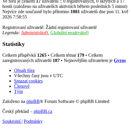
Ve fóru je celkem
17
uživatelů :: 0 registrovaných, 0 skrytých a 17
hostů (založeno na uživatelích aktivních během posledních 5 minut)
Nejvíce zde současně bylo přítomno
1081
uživatelů dne pon 11. kvě
2026 7:58:55
Registrovaní uživatelé: Žádní registrovaní uživatelé
Legenda:
Administrátoři
,
Globální moderátoři
Statistiky
Celkem příspěvků
1265
• Celkem témat
179
• Celkem
zaregistrovaných uživatelů
187
• Nejnovějším uživatelem je
Gyros
Obsah fóra
Všechny časy jsou v
UTC
Smazat cookies
Členové
Tým
Založeno na
phpBB
® Forum Software © phpBB Limited
Český překlad –
phpBB.cz
Soukromí
|
Podmínky