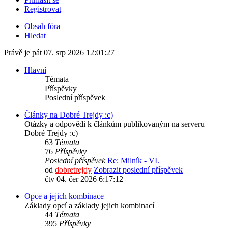
Registrovat
Obsah fóra
Hledat
Právě je pát 07. srp 2026 12:01:27
Hlavní
Témata
Příspěvky
Poslední příspěvek
Články na Dobré Trejdy :c)
Otázky a odpovědi k článkům publikovaným na serveru
Dobré Trejdy :c)
63
Témata
76
Příspěvky
Poslední příspěvek
Re: Milník - VI.
od
dobretrejdy
Zobrazit poslední příspěvek
čtv 04. čer 2026 6:17:12
Opce a jejich kombinace
Základy opcí a základy jejich kombinací
44
Témata
395
Příspěvky