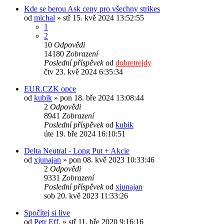
Kde se berou Ask ceny pro všechny strikes
od
michal
» stř 15. kvě 2024 13:52:55
1
2
10
Odpovědi
14180
Zobrazení
Poslední příspěvek
od
dobretrejdy
čtv 23. kvě 2024 6:35:34
EUR.CZK opce
od
kubik
» pon 18. bře 2024 13:08:44
2
Odpovědi
8941
Zobrazení
Poslední příspěvek
od
kubik
úte 19. bře 2024 16:10:51
Delta Neutral - Long Put + Akcie
od
xjunajan
» pon 08. kvě 2023 10:33:46
2
Odpovědi
9331
Zobrazení
Poslední příspěvek
od
xjunajan
sob 20. kvě 2023 11:33:26
Spočítej si live
od
Petr Eff.
» stř 11. bře 2020 9:16:16