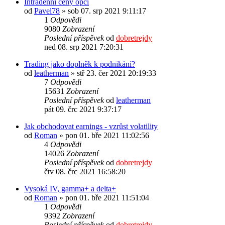
Intradenni ceny opcí
od
Pavel78
» sob 07. srp 2021 9:11:17
1
Odpovědi
9080
Zobrazení
Poslední příspěvek
od
dobretrejdy
ned 08. srp 2021 7:20:31
Trading jako doplněk k podnikání?
od
leatherman
» stř 23. čer 2021 20:19:33
7
Odpovědi
15631
Zobrazení
Poslední příspěvek
od
leatherman
pát 09. črc 2021 9:37:17
Jak obchodovat earnings - vzrůst volatility
od
Roman
» pon 01. bře 2021 11:02:56
4
Odpovědi
14026
Zobrazení
Poslední příspěvek
od
dobretrejdy
čtv 08. črc 2021 16:58:20
Vysoká IV, gamma+ a delta+
od
Roman
» pon 01. bře 2021 11:51:04
1
Odpovědi
9392
Zobrazení
Poslední příspěvek
od
dobretrejdy