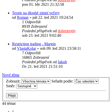
pon 01. bře 2021 21:32:58
Teorie na dlouhé zimní večery
od
Roman
» pát 22. led 2021 19:24:54
1
Odpovědi
8939
Zobrazení
Poslední příspěvek
od
dobretrejdy
sob 23. led 2021 9:02:40
Restricting trading - Margin
od
VlastaKolar
» sob 09. led 2021 23:58:11
7
Odpovědi
16865
Zobrazení
Poslední příspěvek
od
Jakub
čtv 21. led 2021 21:51:10
Nové téma
Zobrazit:
Seřadit podle:
Směr:
44 témat
1