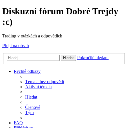
Diskuzní fórum Dobré Trejdy
:c)
Trading v otázkách a odpovědích
Přejít na obsah
Pokročilé hledání
Hledat
Rychlé odkazy
Témata bez odpovědí
Aktivní témata
Hledat
Členové
Tým
FAQ
Přihlásit se