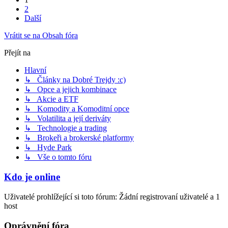
2
Další
Vrátit se na Obsah fóra
Přejít na
Hlavní
↳ Články na Dobré Trejdy :c)
↳ Opce a jejich kombinace
↳ Akcie a ETF
↳ Komodity a Komoditní opce
↳ Volatilita a její deriváty
↳ Technologie a trading
↳ Brokeři a brokerské platformy
↳ Hyde Park
↳ Vše o tomto fóru
Kdo je online
Uživatelé prohlížející si toto fórum: Žádní registrovaní uživatelé a 1
host
Oprávnění fóra