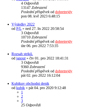
4
Odpovědi
13147
Zobrazení
Poslední příspěvek
od
dobretrejdy
pon 08. kvě 2023 6:48:15
Výsledky 2022
od
P/L
» ned 27. lis 2022 20:58:54
3
Odpovědi
10710
Zobrazení
Poslední příspěvek
od
dobretrejdy
úte 06. pro 2022 7:53:35
Rozsah striků.
od
janout
» čtv 01. pro 2022 18:41:31
3
Odpovědi
9360
Zobrazení
Poslední příspěvek
od
dobretrejdy
pát 02. pro 2022 16:12:04
Kubikuv obchodni denik
od
kubik
» pát 04. pro 2020 9:12:48
1
2
3
25
Odpovědi