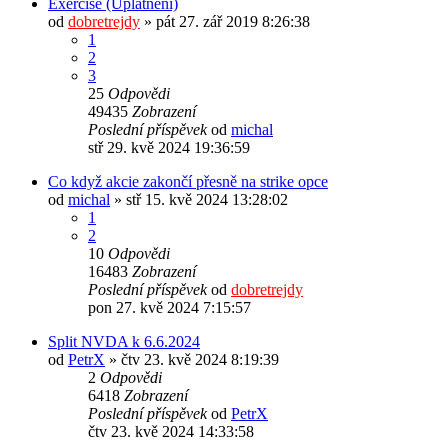
Exercise (Uplatnění)
od
dobretrejdy
» pát 27. zář 2019 8:26:38
1
2
3
25
Odpovědi
49435
Zobrazení
Poslední příspěvek
od
michal
stř 29. kvě 2024 19:36:59
Co když akcie zakončí přesně na strike opce
od
michal
» stř 15. kvě 2024 13:28:02
1
2
10
Odpovědi
16483
Zobrazení
Poslední příspěvek
od
dobretrejdy
pon 27. kvě 2024 7:15:57
Split NVDA k 6.6.2024
od
PetrX
» čtv 23. kvě 2024 8:19:39
2
Odpovědi
6418
Zobrazení
Poslední příspěvek
od
PetrX
čtv 23. kvě 2024 14:33:58