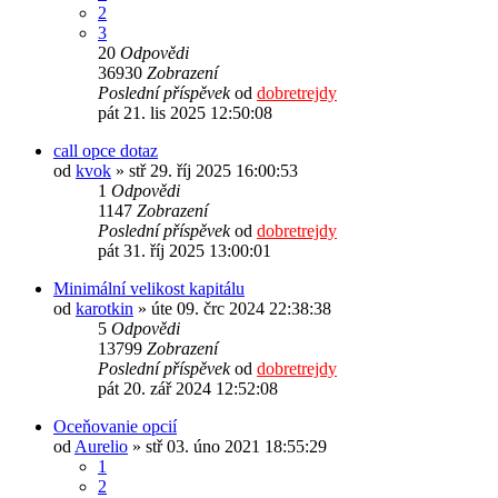
2
3
20
Odpovědi
36930
Zobrazení
Poslední příspěvek
od
dobretrejdy
pát 21. lis 2025 12:50:08
call opce dotaz
od
kvok
» stř 29. říj 2025 16:00:53
1
Odpovědi
1147
Zobrazení
Poslední příspěvek
od
dobretrejdy
pát 31. říj 2025 13:00:01
Minimální velikost kapitálu
od
karotkin
» úte 09. črc 2024 22:38:38
5
Odpovědi
13799
Zobrazení
Poslední příspěvek
od
dobretrejdy
pát 20. zář 2024 12:52:08
Oceňovanie opcií
od
Aurelio
» stř 03. úno 2021 18:55:29
1
2