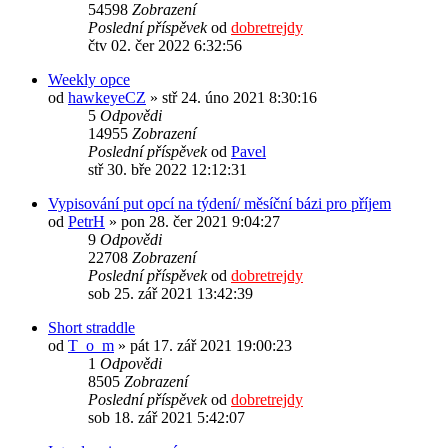
54598
Zobrazení
Poslední příspěvek
od
dobretrejdy
čtv 02. čer 2022 6:32:56
Weekly opce
od
hawkeyeCZ
» stř 24. úno 2021 8:30:16
5
Odpovědi
14955
Zobrazení
Poslední příspěvek
od
Pavel
stř 30. bře 2022 12:12:31
Vypisování put opcí na týdení/ měsíční bázi pro příjem
od
PetrH
» pon 28. čer 2021 9:04:27
9
Odpovědi
22708
Zobrazení
Poslední příspěvek
od
dobretrejdy
sob 25. zář 2021 13:42:39
Short straddle
od
T_o_m
» pát 17. zář 2021 19:00:23
1
Odpovědi
8505
Zobrazení
Poslední příspěvek
od
dobretrejdy
sob 18. zář 2021 5:42:07