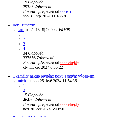
19
Odpovědi
29385
Zobrazení
Poslední příspěvek
od
dorian
sob 31. srp 2024 11:18:28
Iron Butterfly
od
sarej
» pát 16. říj 2020 20:43:39
1
2
3
4
34
Odpovědi
337656
Zobrazení
Poslední příspěvek
od
dobretrejdy
čtv 11. črc 2024 6:36:22
Okamžitý nákup levného boxu s jistým výdělkem
od
michal
» sob 25. kvě 2024 11:54:36
1
2
15
Odpovědi
46480
Zobrazení
Poslední příspěvek
od
dobretrejdy
ned 30. čer 2024 5:49:50