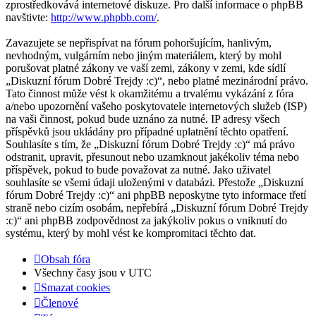
zprostředkovává internetové diskuze. Pro další informace o phpBB
navštivte:
http://www.phpbb.com/
.
Zavazujete se nepřispívat na fórum pohoršujícím, hanlivým,
nevhodným, vulgárním nebo jiným materiálem, který by mohl
porušovat platné zákony ve vaší zemi, zákony v zemi, kde sídlí
„Diskuzní fórum Dobré Trejdy :c)“, nebo platné mezinárodní právo.
Tato činnost může vést k okamžitému a trvalému vykázání z fóra
a/nebo upozornění vašeho poskytovatele internetových služeb (ISP)
na vaši činnost, pokud bude uznáno za nutné. IP adresy všech
příspěvků jsou ukládány pro případné uplatnění těchto opatření.
Souhlasíte s tím, že „Diskuzní fórum Dobré Trejdy :c)“ má právo
odstranit, upravit, přesunout nebo uzamknout jakékoliv téma nebo
příspěvek, pokud to bude považovat za nutné. Jako uživatel
souhlasíte se všemi údaji uloženými v databázi. Přestože „Diskuzní
fórum Dobré Trejdy :c)“ ani phpBB neposkytne tyto informace třetí
straně nebo cizím osobám, nepřebírá „Diskuzní fórum Dobré Trejdy
:c)“ ani phpBB zodpovědnost za jakýkoliv pokus o vniknutí do
systému, který by mohl vést ke kompromitaci těchto dat.
Obsah fóra
Všechny časy jsou v
UTC
Smazat cookies
Členové