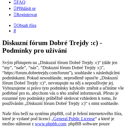
FAQ
Přihlásit se
Registrovat
Obsah fóra
Hledat
Diskuzní fórum Dobré Trejdy :c) -
Podmínky pro užívání
Svým přístupem na „Diskuzní fórum Dobré Trejdy :c)“ (dále jen
“my”, “naše”, “nás”, “Diskuzní fórum Dobré Trejdy :c)”,
“https://forum.dobretrejdy.com/forum”), souhlasíte s následujícími
podmínkami. Pokud nesouhlasíte, neprodleně opusťte „Diskuzní
fórum Dobré Trejdy :c)“, nevstupujte na něj a nepoužívejte jej.
Vyhrazujeme si právo tyto podmínky kdykoliv změnit a učiníme vše
potřebné pro to, abychom vás o této změně informovali. Přesto je
rozumné tyto podmínky průběžně sledovat vzhledem k tomu, že
používáním „Diskuzní fórum Dobré Trejdy :c)“ s nimi souhlasíte.
Naše fóra beží na systému phpBB, což je řešení internetového fóra,
které je vydané pod licencí „
General Public License
“ a které je
možno stáhnout z
www.phpbb.com
. phpBB software pouze