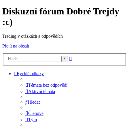
Diskuzní fórum Dobré Trejdy
:c)
Trading v otázkách a odpovědích
Přejít na obsah
Pokročilé
Hledat
hledání
Rychlé odkazy
Témata bez odpovědí
Aktivní témata
Hledat
Členové
Tým