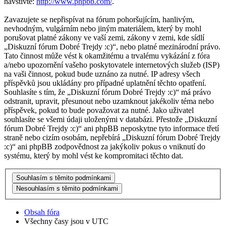
navštivte:
http://www.phpbb.com/
.
Zavazujete se nepřispívat na fórum pohoršujícím, hanlivým,
nevhodným, vulgárním nebo jiným materiálem, který by mohl
porušovat platné zákony ve vaší zemi, zákony v zemi, kde sídlí
„Diskuzní fórum Dobré Trejdy :c)“, nebo platné mezinárodní právo.
Tato činnost může vést k okamžitému a trvalému vykázání z fóra
a/nebo upozornění vašeho poskytovatele internetových služeb (ISP)
na vaši činnost, pokud bude uznáno za nutné. IP adresy všech
příspěvků jsou ukládány pro případné uplatnění těchto opatření.
Souhlasíte s tím, že „Diskuzní fórum Dobré Trejdy :c)“ má právo
odstranit, upravit, přesunout nebo uzamknout jakékoliv téma nebo
příspěvek, pokud to bude považovat za nutné. Jako uživatel
souhlasíte se všemi údaji uloženými v databázi. Přestože „Diskuzní
fórum Dobré Trejdy :c)“ ani phpBB neposkytne tyto informace třetí
straně nebo cizím osobám, nepřebírá „Diskuzní fórum Dobré Trejdy
:c)“ ani phpBB zodpovědnost za jakýkoliv pokus o vniknutí do
systému, který by mohl vést ke kompromitaci těchto dat.
Obsah fóra
Všechny časy jsou v
UTC