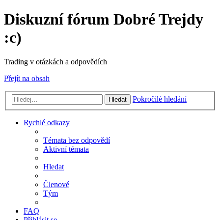
Diskuzní fórum Dobré Trejdy
:c)
Trading v otázkách a odpovědích
Přejít na obsah
Pokročilé hledání
Hledat
Rychlé odkazy
Témata bez odpovědí
Aktivní témata
Hledat
Členové
Tým
FAQ
Přihlásit se