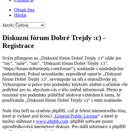
Obsah fóra
Hledat
Jazyk:
Diskuzní fórum Dobré Trejdy :c) -
Registrace
Svým přístupem na „Diskuzní fórum Dobré Trejdy :c)“ (dále jen
“my”, “naše”, “nás”, “Diskuzní fórum Dobré Trejdy :c)”,
“https://forum.dobretrejdy.com/forum”), souhlasíte s následujícími
podmínkami. Pokud nesouhlasíte, neprodleně opusťte „Diskuzní
fórum Dobré Trejdy :c)“, nevstupujte na něj a nepoužívejte jej.
Vyhrazujeme si právo tyto podmínky kdykoliv změnit a učiníme vše
potřebné pro to, abychom vás o této změně informovali. Přesto je
rozumné tyto podmínky průběžně sledovat vzhledem k tomu, že
používáním „Diskuzní fórum Dobré Trejdy :c)“ s nimi souhlasíte.
Naše fóra beží na systému phpBB, což je řešení internetového fóra,
které je vydané pod licencí „
General Public License
“ a které je
možno stáhnout z
www.phpbb.com
. phpBB software pouze
zprostředkovává internetové diskuze. Pro další informace o phpBB