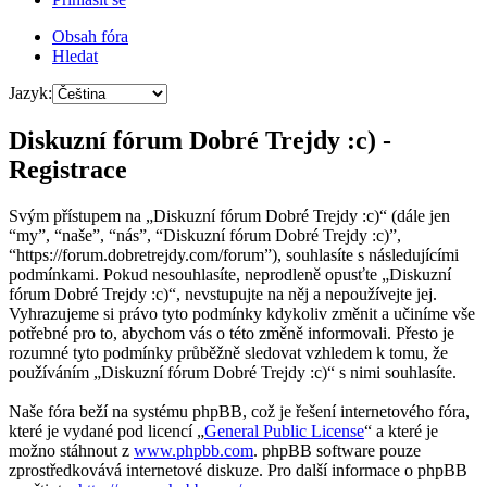
Obsah fóra
Hledat
Jazyk:
Diskuzní fórum Dobré Trejdy :c) -
Registrace
Svým přístupem na „Diskuzní fórum Dobré Trejdy :c)“ (dále jen
“my”, “naše”, “nás”, “Diskuzní fórum Dobré Trejdy :c)”,
“https://forum.dobretrejdy.com/forum”), souhlasíte s následujícími
podmínkami. Pokud nesouhlasíte, neprodleně opusťte „Diskuzní
fórum Dobré Trejdy :c)“, nevstupujte na něj a nepoužívejte jej.
Vyhrazujeme si právo tyto podmínky kdykoliv změnit a učiníme vše
potřebné pro to, abychom vás o této změně informovali. Přesto je
rozumné tyto podmínky průběžně sledovat vzhledem k tomu, že
používáním „Diskuzní fórum Dobré Trejdy :c)“ s nimi souhlasíte.
Naše fóra beží na systému phpBB, což je řešení internetového fóra,
které je vydané pod licencí „
General Public License
“ a které je
možno stáhnout z
www.phpbb.com
. phpBB software pouze
zprostředkovává internetové diskuze. Pro další informace o phpBB