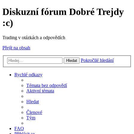
Diskuzní fórum Dobré Trejdy
:c)
Trading v otázkách a odpovědích
Přejít na obsah
Pokročilé hledání
Hledat
Rychlé odkazy
Témata bez odpovědí
Aktivní témata
Hledat
Členové
Tým
FAQ
Přihlásit se