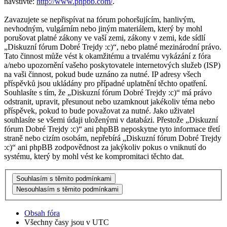
navštivte:
http://www.phpbb.com/
.
Zavazujete se nepřispívat na fórum pohoršujícím, hanlivým,
nevhodným, vulgárním nebo jiným materiálem, který by mohl
porušovat platné zákony ve vaší zemi, zákony v zemi, kde sídlí
„Diskuzní fórum Dobré Trejdy :c)“, nebo platné mezinárodní právo.
Tato činnost může vést k okamžitému a trvalému vykázání z fóra
a/nebo upozornění vašeho poskytovatele internetových služeb (ISP)
na vaši činnost, pokud bude uznáno za nutné. IP adresy všech
příspěvků jsou ukládány pro případné uplatnění těchto opatření.
Souhlasíte s tím, že „Diskuzní fórum Dobré Trejdy :c)“ má právo
odstranit, upravit, přesunout nebo uzamknout jakékoliv téma nebo
příspěvek, pokud to bude považovat za nutné. Jako uživatel
souhlasíte se všemi údaji uloženými v databázi. Přestože „Diskuzní
fórum Dobré Trejdy :c)“ ani phpBB neposkytne tyto informace třetí
straně nebo cizím osobám, nepřebírá „Diskuzní fórum Dobré Trejdy
:c)“ ani phpBB zodpovědnost za jakýkoliv pokus o vniknutí do
systému, který by mohl vést ke kompromitaci těchto dat.
Obsah fóra
Všechny časy jsou v
UTC