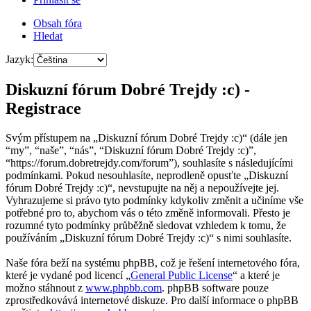
Obsah fóra
Hledat
Jazyk:
Diskuzní fórum Dobré Trejdy :c) -
Registrace
Svým přístupem na „Diskuzní fórum Dobré Trejdy :c)“ (dále jen
“my”, “naše”, “nás”, “Diskuzní fórum Dobré Trejdy :c)”,
“https://forum.dobretrejdy.com/forum”), souhlasíte s následujícími
podmínkami. Pokud nesouhlasíte, neprodleně opusťte „Diskuzní
fórum Dobré Trejdy :c)“, nevstupujte na něj a nepoužívejte jej.
Vyhrazujeme si právo tyto podmínky kdykoliv změnit a učiníme vše
potřebné pro to, abychom vás o této změně informovali. Přesto je
rozumné tyto podmínky průběžně sledovat vzhledem k tomu, že
používáním „Diskuzní fórum Dobré Trejdy :c)“ s nimi souhlasíte.
Naše fóra beží na systému phpBB, což je řešení internetového fóra,
které je vydané pod licencí „
General Public License
“ a které je
možno stáhnout z
www.phpbb.com
. phpBB software pouze
zprostředkovává internetové diskuze. Pro další informace o phpBB