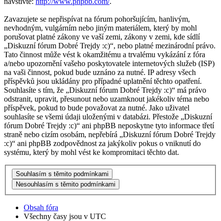
navštivte:
http://www.phpbb.com/
.
Zavazujete se nepřispívat na fórum pohoršujícím, hanlivým,
nevhodným, vulgárním nebo jiným materiálem, který by mohl
porušovat platné zákony ve vaší zemi, zákony v zemi, kde sídlí
„Diskuzní fórum Dobré Trejdy :c)“, nebo platné mezinárodní právo.
Tato činnost může vést k okamžitému a trvalému vykázání z fóra
a/nebo upozornění vašeho poskytovatele internetových služeb (ISP)
na vaši činnost, pokud bude uznáno za nutné. IP adresy všech
příspěvků jsou ukládány pro případné uplatnění těchto opatření.
Souhlasíte s tím, že „Diskuzní fórum Dobré Trejdy :c)“ má právo
odstranit, upravit, přesunout nebo uzamknout jakékoliv téma nebo
příspěvek, pokud to bude považovat za nutné. Jako uživatel
souhlasíte se všemi údaji uloženými v databázi. Přestože „Diskuzní
fórum Dobré Trejdy :c)“ ani phpBB neposkytne tyto informace třetí
straně nebo cizím osobám, nepřebírá „Diskuzní fórum Dobré Trejdy
:c)“ ani phpBB zodpovědnost za jakýkoliv pokus o vniknutí do
systému, který by mohl vést ke kompromitaci těchto dat.
Obsah fóra
Všechny časy jsou v
UTC