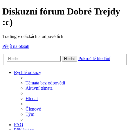
Diskuzní fórum Dobré Trejdy
:c)
Trading v otázkách a odpovědích
Přejít na obsah
Pokročilé hledání
Hledat
Rychlé odkazy
Témata bez odpovědí
Aktivní témata
Hledat
Členové
Tým
FAQ
Přihlásit se