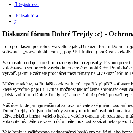
Registrovat
Obsah fóra
Hledat
Diskuzní fórum Dobré Trejdy :c) - Ochra
Toto prohlášení podrobně vysvětluje jak „Diskuzní fórum Dobré Trej
software“, „www.phpbb.com“, „phpBB Limited“) používá jakékoliv 
Vaše osobní údaje jsou shromážděny dvěma způsoby. Prvním při vstup
v dočasných souborech vašeho internetového prohlížeče. První dvě coo
vytvoří, jakmile začnete procházet mezi tématy na „Diskuzní fórum Do
Můžeme také vytvořit další cookies, které nepatří k phpBB software 
které vytvořilo phpBB. Druhá možnost jak můžeme shromažďovat vaše 
„Diskuzní fórum Dobré Trejdy :c)“ a odeslání příspěvků po vaší registr
Váš účet bude přinejmenším obsahovat uživatelské jméno, osobní hesl
Dobré Trejdy :c)“ jsou chráněny zákony o ochraně osobních údajů a d
uživatelského jména, vašeho hesla a vašeho e-mailu při registraci, 
zobrazitelné. Dále ve vašem účtu máte možnost zakázat nebo povolit
Vaše heslo je zašifrováno (jednosměrný hash) pro zajištění jeho bezpe