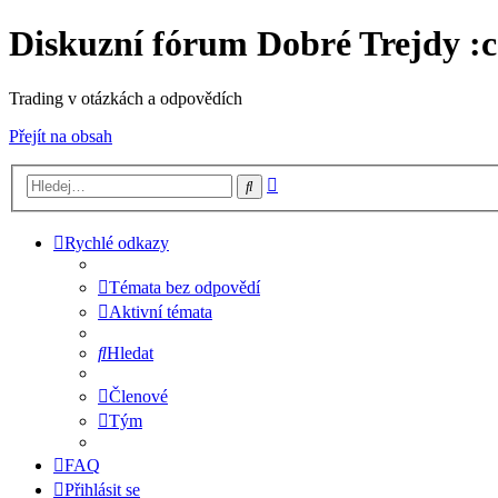
Diskuzní fórum Dobré Trejdy :c
Trading v otázkách a odpovědích
Přejít na obsah
Pokročilé
Hledat
hledání
Rychlé odkazy
Témata bez odpovědí
Aktivní témata
Hledat
Členové
Tým
FAQ
Přihlásit se