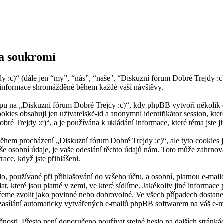
na soukromí
dy :c)“ (dále jen “my”, “nás”, “naše”, “Diskuzní fórum Dobré Trejdy :
informace shromážděné během každé vaší návštěvy.
u na „Diskuzní fórum Dobré Trejdy :c)“, kdy phpBB vytvoří několik co
kies obsahují jen uživatelské-id a anonymní identifikátor session, kt
bré Trejdy :c)“, a je používána k ukládání informace, které téma jste j
během procházení „Diskuzní fórum Dobré Trejdy :c)“, ale tyto cookies 
osobní údaje, je vaše odeslání těchto údajů nám. Toto může zahrnovat:
ace, když jste přihlášeni.
o, používané při přihlašování do vašeho účtu, a osobní, platnou e-mai
at, které jsou platné v zemi, ve které sídlíme. Jakékoliv jiné inform
můžeme zvolit jako povinné nebo dobrovolné. Ve všech případech dostan
 zasílání automaticky vytvářených e-mailů phpBB softwarem na váš e-m
čnosti. Přesto není doporučeno používat stejné heslo na dalších stránk