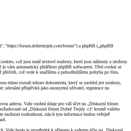
c)”, “https://forum.dobretrejdy.com/forum”) a phpBB („phpBB
okies, což jsou malé textové soubory, které jsou stáhnuty a uloženy
eré je vám automaticky přiděleno phpBB softwarem. Třetí cookie se
iž přečetli, což vede k snažšímu a pohodlnějšímu pohybu po fóru.
jsou mimo rozsah tohoto dokumentu, který se zaobírá jen soubory,
 odeslání příspěvků jako anonymní uživatel, registrace na
lovou adresu. Vaše osobní údaje pro váš účet na „Diskuzní fórum
ace požadované od „Diskuzní fórum Dobré Trejdy :c)“ kromě vašeho
ete možnost rozhodnout, zda-li tyto informace budou veřejně
ail.
ách. Vaše heslo je prostředek k přístupu k vašemu účtu na „Diskuzní