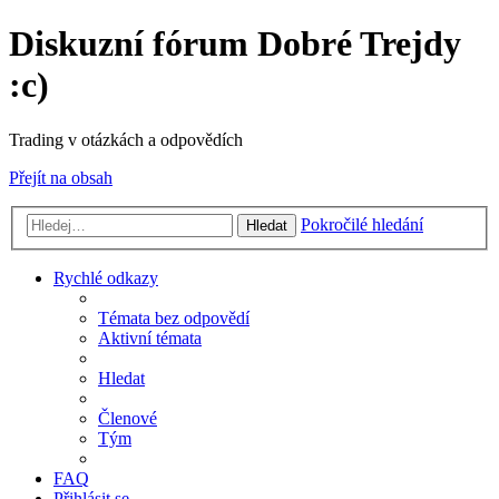
Diskuzní fórum Dobré Trejdy
:c)
Trading v otázkách a odpovědích
Přejít na obsah
Pokročilé hledání
Hledat
Rychlé odkazy
Témata bez odpovědí
Aktivní témata
Hledat
Členové
Tým
FAQ
Přihlásit se