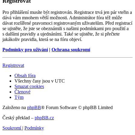
Registrovat
Pro přihlášení musíte být registrován. Registrace trvá jen pár vteřin a
dává vám mnohem větší možnosti. Administrátor fóra též může
dávat rozšířené pravomoci registrovaným uživatelům. Před registrací
se ujistěte, že jste se obeznámili s našimi podmínkami pro použití a
s dalšími pravidly a ujednáními. Také se ujistěte, že si přečtete
jakákoliv pravidla, která se na fóru objeví.
Podmínky pro užívání
|
Ochrana soukromí
Registrovat
Obsah fóra
Všechny časy jsou v
UTC
Smazat cookies
Členové
Tým
Založeno na
phpBB
® Forum Software © phpBB Limited
Český překlad –
phpBB.cz
Soukromí
|
Podmínky