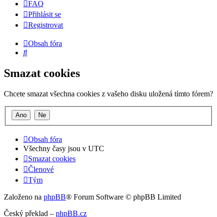
FAQ
Přihlásit se
Registrovat
Obsah fóra
Hledat
Smazat cookies
Chcete smazat všechna cookies z vašeho disku uložená tímto fórem?
Obsah fóra
Všechny časy jsou v
UTC
Smazat cookies
Členové
Tým
Založeno na
phpBB
® Forum Software © phpBB Limited
Český překlad –
phpBB.cz