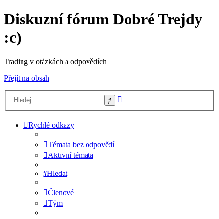
Diskuzní fórum Dobré Trejdy
:c)
Trading v otázkách a odpovědích
Přejít na obsah
Pokročilé
Hledat
hledání
Rychlé odkazy
Témata bez odpovědí
Aktivní témata
Hledat
Členové
Tým