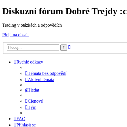
Diskuzní fórum Dobré Trejdy :c
Trading v otázkách a odpovědích
Přejít na obsah
Pokročilé
Hledat
hledání
Rychlé odkazy
Témata bez odpovědí
Aktivní témata
Hledat
Členové
Tým
FAQ
Přihlásit se