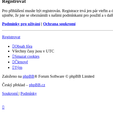
Registrovat
Pro přihlášení musíte být registrován. Registrace trvá jen pár vteřin
ujistěte, že jste se obeznámili s našimi podmínkami pro použití a s dalš
Podmínky pro užívání
|
Ochrana soukromí
Registrovat
Obsah fóra
Všechny časy jsou v
UTC
Smazat cookies
Členové
Tým
Založeno na
phpBB
® Forum Software © phpBB Limited
Český překlad –
phpBB.cz
Soukromí
|
Podmínky