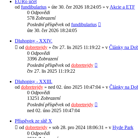
EURo účet
od
fundibularius
» úte 30. čer 2026 18:24:05 » v
Akcie a ETF
0
Odpovědi
578
Zobrazení
Poslední příspěvek
od
fundibularius
úte 30. čer 2026 18:24:05
Dluhopisy - XXIV.
od
dobretrejdy
» čtv 27. lis 2025 11:19:22 » v
Články na Dobr
0
Odpovědi
3396
Zobrazení
Poslední příspěvek
od
dobretrejdy
čtv 27. lis 2025 11:19:22
Dluhopisy - XXIII.
od
dobretrejdy
» ned 02. úno 2025 10:47:04 » v
Články na Dob
0
Odpovědi
13251
Zobrazení
Poslední příspěvek
od
dobretrejdy
ned 02. úno 2025 10:47:04
Příspěvek ze sítě X
od
dobretrejdy
» sob 28. pro 2024 18:06:31 » v
Hyde Park
0
Odpovědi