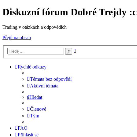
Diskuzní fórum Dobré Trejdy :c
Trading v otázkách a odpovědích
Přejít na obsah
Pokročilé
Hledat
hledání
Rychlé odkazy
Témata bez odpovědí
Aktivní témata
Hledat
Členové
Tým
FAQ
Přihlásit se