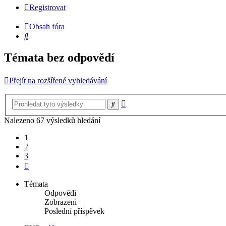
Registrovat
Obsah fóra
Hledat
Témata bez odpovědí
Přejít na rozšířené vyhledávání
Pokročilé
Hledat
hledání
Nalezeno 67 výsledků hledání
1
2
3
Další
Témata
Odpovědi
Zobrazení
Poslední příspěvek