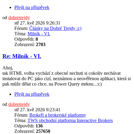
Přejít na příspěvek
od
dobretrejdy
stř 27. kvě 2026 9:26:31
Fórum:
Články na Dobré Trejdy :c)
Téma:
Milník - VI.
Odpovědi:
8
Zobrazení:
2703
Re: Milník - VI.
Ahoj,
tak HTML volba vychází z obecné nechuti si cokoliv nechávat
instalovat do PC jako cizí, neznámou a neověřenou aplikaci, která si
pak může dělat co chce, na Power Query mrknu...:c)
Přejít na příspěvek
od
dobretrejdy
stř 27. kvě 2026 9:23:41
Fórum:
Brokeři a brokerské platformy
Téma:
TWS obchodní platforma Interactive Brokers
Odpovědi:
136
Zobrazení:
257650