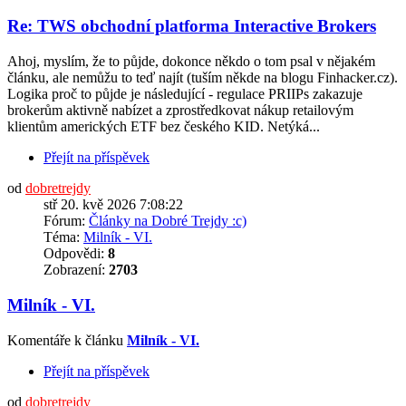
Re: TWS obchodní platforma Interactive Brokers
Ahoj, myslím, že to půjde, dokonce někdo o tom psal v nějakém
článku, ale nemůžu to teď najít (tuším někde na blogu Finhacker.cz).
Logika proč to půjde je následující - regulace PRIIPs zakazuje
brokerům aktivně nabízet a zprostředkovat nákup retailovým
klientům amerických ETF bez českého KID. Netýká...
Přejít na příspěvek
od
dobretrejdy
stř 20. kvě 2026 7:08:22
Fórum:
Články na Dobré Trejdy :c)
Téma:
Milník - VI.
Odpovědi:
8
Zobrazení:
2703
Milník - VI.
Komentáře k článku
Milník - VI.
Přejít na příspěvek
od
dobretrejdy