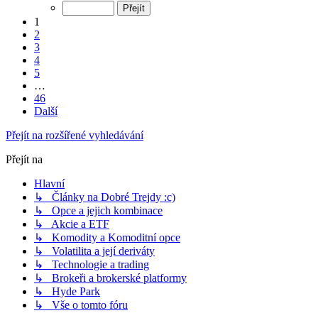
1
2
3
4
5
…
46
Další
Přejít na rozšířené vyhledávání
Přejít na
Hlavní
↳ Články na Dobré Trejdy :c)
↳ Opce a jejich kombinace
↳ Akcie a ETF
↳ Komodity a Komoditní opce
↳ Volatilita a její deriváty
↳ Technologie a trading
↳ Brokeři a brokerské platformy
↳ Hyde Park
↳ Vše o tomto fóru