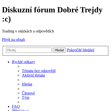
Diskuzní fórum Dobré Trejdy
:c)
Trading v otázkách a odpovědích
Přejít na obsah
Pokročilé hledání
Hledat
Rychlé odkazy
Témata bez odpovědí
Aktivní témata
Hledat
Členové
Tým
FAQ
Přihlásit se