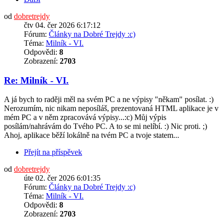
od
dobretrejdy
čtv 04. čer 2026 6:17:12
Fórum:
Články na Dobré Trejdy :c)
Téma:
Milník - VI.
Odpovědi:
8
Zobrazení:
2703
Re: Milník - VI.
A já bych to raději měl na svém PC a ne výpisy "někam" posílat. :)
Nerozumím, nic nikam neposíláš, prezentovaná HTML aplikace je v
mém PC a v něm zpracovává výpisy...:c) Můj výpis
posílám/nahrávám do Tvého PC. A to se mi nelíbí. :) Nic proti. ;)
Ahoj, aplikace běží lokálně na tvém PC a tvoje statem...
Přejít na příspěvek
od
dobretrejdy
úte 02. čer 2026 6:01:35
Fórum:
Články na Dobré Trejdy :c)
Téma:
Milník - VI.
Odpovědi:
8
Zobrazení:
2703