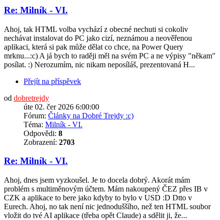
Re: Milník - VI.
Ahoj, tak HTML volba vychází z obecné nechuti si cokoliv
nechávat instalovat do PC jako cizí, neznámou a neověřenou
aplikaci, která si pak může dělat co chce, na Power Query
mrknu...:c) A já bych to raději měl na svém PC a ne výpisy "někam"
posílat. :) Nerozumím, nic nikam neposíláš, prezentovaná H...
Přejít na příspěvek
od
dobretrejdy
úte 02. čer 2026 6:00:00
Fórum:
Články na Dobré Trejdy :c)
Téma:
Milník - VI.
Odpovědi:
8
Zobrazení:
2703
Re: Milník - VI.
Ahoj, dnes jsem vyzkoušel. Je to docela dobrý. Akorát mám
problém s multiměnovým účtem. Mám nakoupený ČEZ přes IB v
CZK a aplikace to bere jako kdyby to bylo v USD :D Dtto v
Eurech. Ahoj, no tak není nic jednoduššího, než ten HTML soubor
vložit do tvé AI aplikace (třeba opět Claude) a sdělit ji, že...