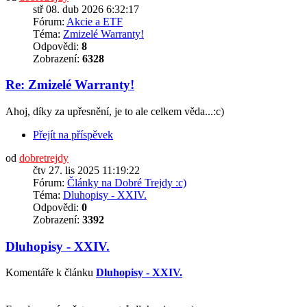
stř 08. dub 2026 6:32:17
Fórum:
Akcie a ETF
Téma:
Zmizelé Warranty!
Odpovědi:
8
Zobrazení:
6328
Re: Zmizelé Warranty!
Ahoj, díky za upřesnění, je to ale celkem věda...:c)
Přejít na příspěvek
od
dobretrejdy
čtv 27. lis 2025 11:19:22
Fórum:
Články na Dobré Trejdy :c)
Téma:
Dluhopisy - XXIV.
Odpovědi:
0
Zobrazení:
3392
Dluhopisy - XXIV.
Komentáře k článku
Dluhopisy - XXIV.