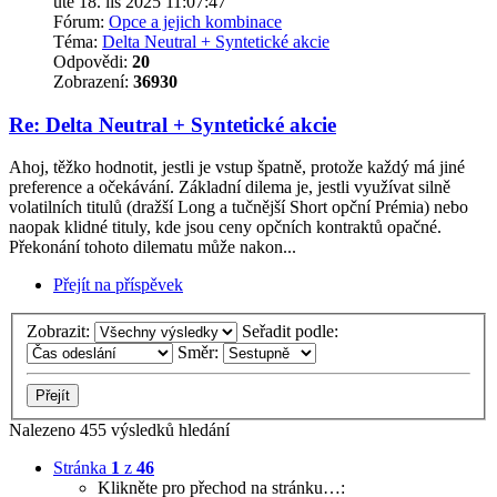
úte 18. lis 2025 11:07:47
Fórum:
Opce a jejich kombinace
Téma:
Delta Neutral + Syntetické akcie
Odpovědi:
20
Zobrazení:
36930
Re: Delta Neutral + Syntetické akcie
Ahoj, těžko hodnotit, jestli je vstup špatně, protože každý má jiné
preference a očekávání. Základní dilema je, jestli využívat silně
volatilních titulů (dražší Long a tučnější Short opční Prémia) nebo
naopak klidné tituly, kde jsou ceny opčních kontraktů opačné.
Překonání tohoto dilematu může nakon...
Přejít na příspěvek
Zobrazit:
Seřadit podle:
Směr:
Nalezeno 455 výsledků hledání
Stránka
1
z
46
Klikněte pro přechod na stránku…: