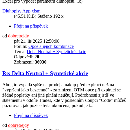
Excel pro výpočet parametrů dluhopisu....c)
Dluhopisy App.xlsm
(45.51 KiB) Staženo 192 x
Přejít na příspěvek
od
dobretrejdy
pát 21. lis 2025 12:50:08
Fórum:
Opce a jejich kombinace
Téma:
Delta Neutral + Syntetické akcie
Odpovědi:
20
Zobrazení:
36930
Re: Delta Neutral + Syntetické akcie
Ahoj, to vypadá spíše na prodej a nákup před expirací než na
"vypršení jako bezcenné" - za zmizení OTM opce při expiraci se
žádné poplatky ani jiné plnění neúčtují. Podrobnosti zjistíš ve
statementu v oddíle Trades, kde v posledním sloupci "Code" můžeš
pozorovat, jak pozice byla ukončena, pokud je t...
Přejít na příspěvek
od
dobretrejdy