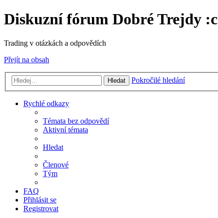
Diskuzní fórum Dobré Trejdy :c
Trading v otázkách a odpovědích
Přejít na obsah
Pokročilé hledání
Hledat
Rychlé odkazy
Témata bez odpovědí
Aktivní témata
Hledat
Členové
Tým
FAQ
Přihlásit se
Registrovat