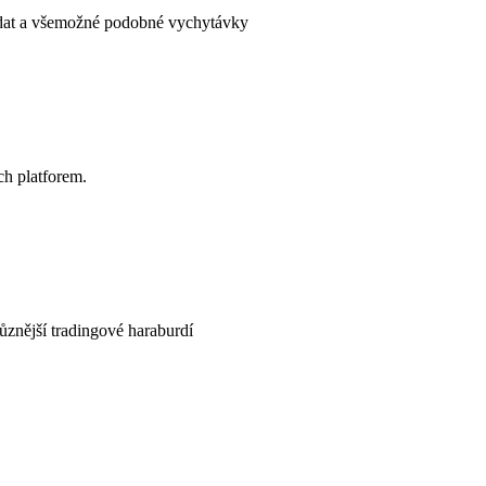
e dat a všemožné podobné vychytávky
ch platforem.
jrůznější tradingové haraburdí