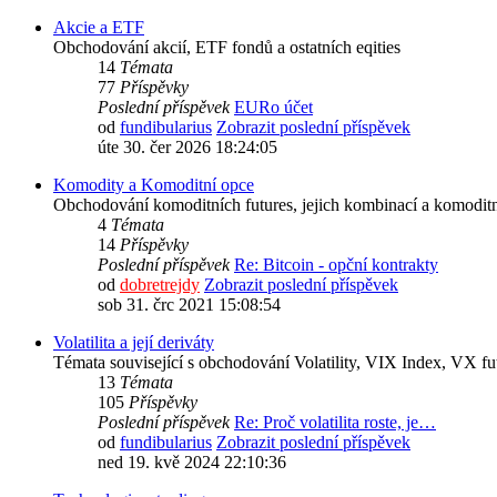
Akcie a ETF
Obchodování akcií, ETF fondů a ostatních eqities
14
Témata
77
Příspěvky
Poslední příspěvek
EURo účet
od
fundibularius
Zobrazit poslední příspěvek
úte 30. čer 2026 18:24:05
Komodity a Komoditní opce
Obchodování komoditních futures, jejich kombinací a komoditn
4
Témata
14
Příspěvky
Poslední příspěvek
Re: Bitcoin - opční kontrakty
od
dobretrejdy
Zobrazit poslední příspěvek
sob 31. črc 2021 15:08:54
Volatilita a její deriváty
Témata související s obchodování Volatility, VIX Index, VX fu
13
Témata
105
Příspěvky
Poslední příspěvek
Re: Proč volatilita roste, je…
od
fundibularius
Zobrazit poslední příspěvek
ned 19. kvě 2024 22:10:36