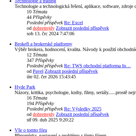
Technologie a trading
Technologie a technologická řešení, aplikace, software, zdroj
10
Témata
44
Příspěvky
Poslední příspěvek
Re: Excel
od
dobretrejdy
Zobrazit poslední příspěvek
sob 13. črc 2024 7:47:06
Brokeři a brokerské platformy
Výběr brokera, hodnocení, kvalita. Návody k použití obchodní
12
Témata
347
Příspěvky
Poslední příspěvek
Re: TWS obchodní platforma In…
od
Pavel
Zobrazit poslední příspěvek
úte 02. čer 2026 15:43:45
Hyde Park
Názory, kritika, psychologie, knihy, filmy, seriály......prostě ne
16
Témata
194
Příspěvky
Poslední příspěvek
Re: Výsledky 2025
od
dobretrejdy
Zobrazit poslední příspěvek
stř 09. dub 2025 9:20:22
Vše o tomto fóru
Připomínky, nastavení a problémy s tímto fórem