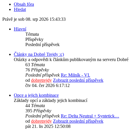
Obsah fóra
Hledat
Právě je sob 08. srp 2026 15:43:33
Hlavní
Témata
Příspěvky
Poslední příspěvek
Články na Dobré Trejdy :c)
Otázky a odpovědi k článkům publikovaným na serveru Dobré 
63
Témata
76
Příspěvky
Poslední příspěvek
Re: Milník - VI.
od
dobretrejdy
Zobrazit poslední příspěvek
čtv 04. čer 2026 6:17:12
Opce a jejich kombinace
Základy opcí a základy jejich kombinací
44
Témata
395
Příspěvky
Poslední příspěvek
Re: Delta Neutral + Syntetick…
od
dobretrejdy
Zobrazit poslední příspěvek
pát 21. lis 2025 12:50:08