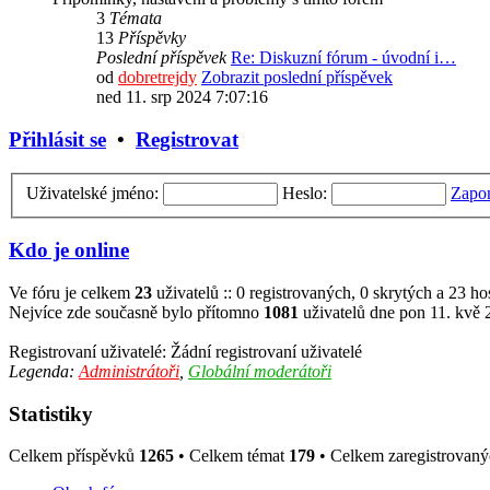
3
Témata
13
Příspěvky
Poslední příspěvek
Re: Diskuzní fórum - úvodní i…
od
dobretrejdy
Zobrazit poslední příspěvek
ned 11. srp 2024 7:07:16
Přihlásit se
•
Registrovat
Uživatelské jméno:
Heslo:
Zapom
Kdo je online
Ve fóru je celkem
23
uživatelů :: 0 registrovaných, 0 skrytých a 23 h
Nejvíce zde současně bylo přítomno
1081
uživatelů dne pon 11. kvě 
Registrovaní uživatelé: Žádní registrovaní uživatelé
Legenda:
Administrátoři
,
Globální moderátoři
Statistiky
Celkem příspěvků
1265
• Celkem témat
179
• Celkem zaregistrovaný