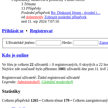
3
Témata
13
Příspěvky
Poslední příspěvek
Re: Diskuzní fórum - úvodní i…
od
dobretrejdy
Zobrazit poslední příspěvek
ned 11. srp 2024 7:07:16
Přihlásit se
•
Registrovat
Uživatelské jméno:
Heslo:
Zapom
Kdo je online
Ve fóru je celkem
22
uživatelů :: 0 registrovaných, 0 skrytých a 22 h
Nejvíce zde současně bylo přítomno
1081
uživatelů dne pon 11. kvě 
Registrovaní uživatelé: Žádní registrovaní uživatelé
Legenda:
Administrátoři
,
Globální moderátoři
Statistiky
Celkem příspěvků
1265
• Celkem témat
179
• Celkem zaregistrovaný