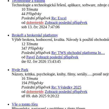
Technologie a trading
Technologie a technologická řešení, aplikace, software, zdroj
10
Témata
44
Příspěvky
Poslední příspěvek
Re: Excel
od
dobretrejdy
Zobrazit poslední příspěvek
sob 13. črc 2024 7:47:06
Brokeři a brokerské platformy
Výběr brokera, hodnocení, kvalita. Návody k použití obchodní
12
Témata
347
Příspěvky
Poslední příspěvek
Re: TWS obchodní platforma In…
od
Pavel
Zobrazit poslední příspěvek
úte 02. čer 2026 15:43:45
Hyde Park
Názory, kritika, psychologie, knihy, filmy, seriály......prostě ne
16
Témata
194
Příspěvky
Poslední příspěvek
Re: Výsledky 2025
od
dobretrejdy
Zobrazit poslední příspěvek
stř 09. dub 2025 9:20:22
Vše o tomto fóru
Připomínky, nastavení a problémy s tímto fórem