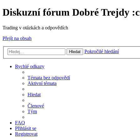
Diskuzní fórum Dobré Trejdy :c
Trading v otázkách a odpovědích
Přejít na obsah
Pokročilé hledání
Hledat
Rychlé odkazy
Témata bez odpovědí
Aktivní témata
Hledat
Členové
Tým
FAQ
Přihlásit se
Registrovat