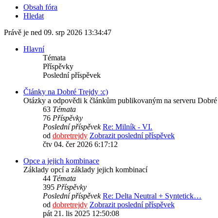
Obsah fóra
Hledat
Právě je ned 09. srp 2026 13:34:47
Hlavní
Témata
Příspěvky
Poslední příspěvek
Články na Dobré Trejdy :c)
Otázky a odpovědi k článkům publikovaným na serveru Dobré 
63
Témata
76
Příspěvky
Poslední příspěvek
Re: Milník - VI.
od
dobretrejdy
Zobrazit poslední příspěvek
čtv 04. čer 2026 6:17:12
Opce a jejich kombinace
Základy opcí a základy jejich kombinací
44
Témata
395
Příspěvky
Poslední příspěvek
Re: Delta Neutral + Syntetick…
od
dobretrejdy
Zobrazit poslední příspěvek
pát 21. lis 2025 12:50:08