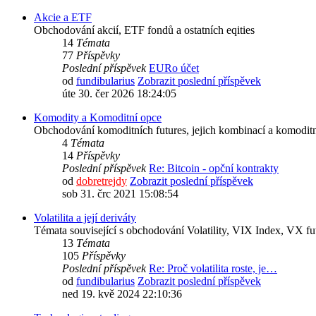
Akcie a ETF
Obchodování akcií, ETF fondů a ostatních eqities
14
Témata
77
Příspěvky
Poslední příspěvek
EURo účet
od
fundibularius
Zobrazit poslední příspěvek
úte 30. čer 2026 18:24:05
Komodity a Komoditní opce
Obchodování komoditních futures, jejich kombinací a komoditn
4
Témata
14
Příspěvky
Poslední příspěvek
Re: Bitcoin - opční kontrakty
od
dobretrejdy
Zobrazit poslední příspěvek
sob 31. črc 2021 15:08:54
Volatilita a její deriváty
Témata související s obchodování Volatility, VIX Index, VX fu
13
Témata
105
Příspěvky
Poslední příspěvek
Re: Proč volatilita roste, je…
od
fundibularius
Zobrazit poslední příspěvek
ned 19. kvě 2024 22:10:36