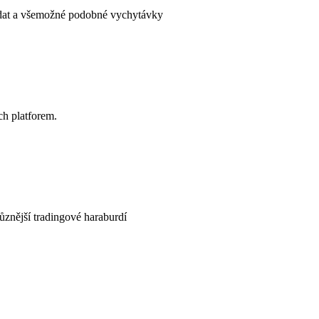
e dat a všemožné podobné vychytávky
ch platforem.
jrůznější tradingové haraburdí