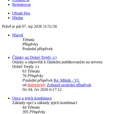
Registrovat
Obsah fóra
Hledat
Právě je pát 07. srp 2026 11:51:56
Hlavní
Témata
Příspěvky
Poslední příspěvek
Články na Dobré Trejdy :c)
Otázky a odpovědi k článkům publikovaným na serveru
Dobré Trejdy :c)
63
Témata
76
Příspěvky
Poslední příspěvek
Re: Milník - VI.
od
dobretrejdy
Zobrazit poslední příspěvek
čtv 04. čer 2026 6:17:12
Opce a jejich kombinace
Základy opcí a základy jejich kombinací
44
Témata
395
Příspěvky