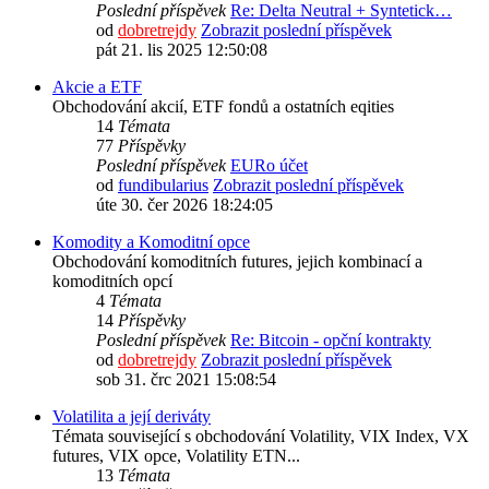
Poslední příspěvek
Re: Delta Neutral + Syntetick…
od
dobretrejdy
Zobrazit poslední příspěvek
pát 21. lis 2025 12:50:08
Akcie a ETF
Obchodování akcií, ETF fondů a ostatních eqities
14
Témata
77
Příspěvky
Poslední příspěvek
EURo účet
od
fundibularius
Zobrazit poslední příspěvek
úte 30. čer 2026 18:24:05
Komodity a Komoditní opce
Obchodování komoditních futures, jejich kombinací a
komoditních opcí
4
Témata
14
Příspěvky
Poslední příspěvek
Re: Bitcoin - opční kontrakty
od
dobretrejdy
Zobrazit poslední příspěvek
sob 31. črc 2021 15:08:54
Volatilita a její deriváty
Témata související s obchodování Volatility, VIX Index, VX
futures, VIX opce, Volatility ETN...
13
Témata