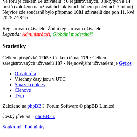
Ve fóru je celkem
14
uživatelů :: 0 registrovaných, 0 skrytých a 14
hostů (založeno na uživatelích aktivních během posledních 5 minut)
Nejvíce zde současně bylo přítomno
1081
uživatelů dne pon 11. kvě
2026 7:58:55
Registrovaní uživatelé: Žádní registrovaní uživatelé
Legenda:
Administrátoři
,
Globální moderátoři
Statistiky
Celkem příspěvků
1265
• Celkem témat
179
• Celkem
zaregistrovaných uživatelů
187
• Nejnovějším uživatelem je
Gyros
Obsah fóra
Všechny časy jsou v
UTC
Smazat cookies
Členové
Tým
Založeno na
phpBB
® Forum Software © phpBB Limited
Český překlad –
phpBB.cz
Soukromí
|
Podmínky