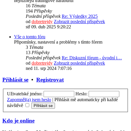
nejrůznější tradingové haraburdí
16
Témata
194
Příspěvky
Poslední příspěvek
Re: Výsledky 2025
od
dobretrejdy
Zobrazit poslední příspěvek
stř 09. dub 2025 9:20:22
Vše o tomto fóru
Připomínky, nastavení a problémy s tímto fórem
3
Témata
13
Příspěvky
Poslední příspěvek
Re: Diskuzní fórum - úvodní i…
od
dobretrejdy
Zobrazit poslední příspěvek
ned 11. srp 2024 7:07:16
Přihlásit se
•
Registrovat
Uživatelské jméno:
Heslo:
Zapomněl(a) jsem heslo
|
Přihlásit mě automaticky při každé
návštěvě
Kdo je online