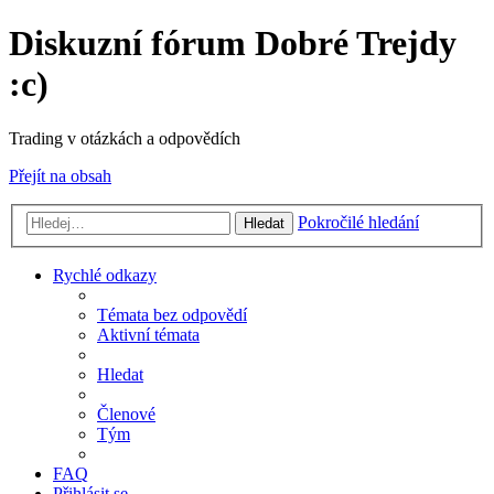
Diskuzní fórum Dobré Trejdy
:c)
Trading v otázkách a odpovědích
Přejít na obsah
Pokročilé hledání
Hledat
Rychlé odkazy
Témata bez odpovědí
Aktivní témata
Hledat
Členové
Tým
FAQ
Přihlásit se