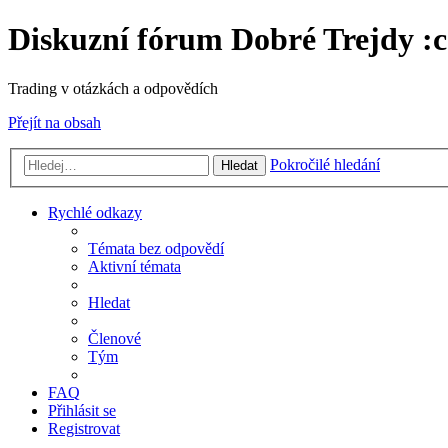
Diskuzní fórum Dobré Trejdy :c
Trading v otázkách a odpovědích
Přejít na obsah
Pokročilé hledání
Hledat
Rychlé odkazy
Témata bez odpovědí
Aktivní témata
Hledat
Členové
Tým
FAQ
Přihlásit se
Registrovat