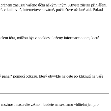
abránění zneužití vašeho účtu někým jiným. Abyste zůstali přihlášeni,
apř. v knihovně, internetové kavárně, počítačové učebně atd. Pokud
elem fóra, můžou být v cookies uloženy informace o tom, které
ký panel“ pomocí odkazu, který obvykle najdete po kliknutí na vaše
o možnosti nastavíte „Ano“, budete na seznamu viditelní jen pro