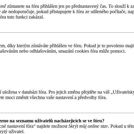
 mě
zůstanete na fóru přihlášen jen po přednastavený čas. To slouží k z
e ale nedoporučuje, pokud přistupujete k fóru ze sdíleného počítače, n
óra tuto funkci zakázal.
 díky kterým zůstáváte přihlášen ve fóru. Pokud je to povoleno majit
přihlašováním nebo odhlašováním, smazání cookies fóra může pomoci.
ní uložena v databázi fóra. Pro jejich změnu přejděte na váš „Uživatels
te moci změnit všechna vaše nastavení a předvolby fóra.
eno na seznamu uživatelů nacházejících se ve fóru?
cné nastavení fóra“ najdete možnost
Skrýt můj online stav
. Pokud u tét
ytý uživatel.