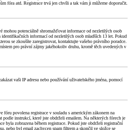
ům fóra atd. Registrace trvá jen chvíli a tak vám ji můžeme doporučit.
ré mohou potenciálně shromažďovat informace od nezletilých osob
identifikačních informací od nezletilých osob mladších 13 let. Pokud
 kterou se zkoušíte zaregistrovat, kontaktujte vašeho právního poradce.
 místem pro právní zájmy jakéhokoliv druhu, kromě těch uvedených v
é zakázat vaši IP adresu nebo používání uživatelského jména, pomocí
e ve fóru povolena registrace v souladu s americkým zákonem na
 podle instrukcí, které jste obdrželi emailem. Na některých fórech je
e byla zobrazena během registrace. Pokud jste obdrželi registrační
esu, nebo byl email zachycen spam filtrem a skončil ve složce se