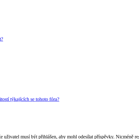
t?
ostí týkajících se tohoto fóra?
 že uživatel musí být přihlášen, aby mohl odesílat příspěvky. Nicméně reg