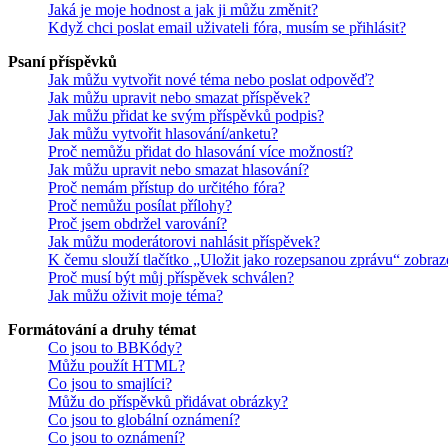
Jaká je moje hodnost a jak ji můžu změnit?
Když chci poslat email uživateli fóra, musím se přihlásit?
Psaní příspěvků
Jak můžu vytvořit nové téma nebo poslat odpověď?
Jak můžu upravit nebo smazat příspěvek?
Jak můžu přidat ke svým příspěvků podpis?
Jak můžu vytvořit hlasování/anketu?
Proč nemůžu přidat do hlasování více možností?
Jak můžu upravit nebo smazat hlasování?
Proč nemám přístup do určitého fóra?
Proč nemůžu posílat přílohy?
Proč jsem obdržel varování?
Jak můžu moderátorovi nahlásit příspěvek?
K čemu slouží tlačítko „Uložit jako rozepsanou zprávu“ zobraz
Proč musí být můj příspěvek schválen?
Jak můžu oživit moje téma?
Formátování a druhy témat
Co jsou to BBKódy?
Můžu použít HTML?
Co jsou to smajlíci?
Můžu do příspěvků přidávat obrázky?
Co jsou to globální oznámení?
Co jsou to oznámení?