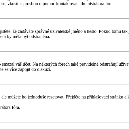
dresu, zkuste s prosbou o pomoc kontaktovat administrátora fóra.
těte, že zadáváte správné uživatelské jméno a heslo. Pokud tomu tak je, 
erá by měla být odstraněna.
smazal váš účet. Na některých fórech také pravidelně odstraňují uživate
e se více zapojit do diskuzí.
 ale můžete ho jednoduše resetovat. Přejděte na přihlašovací stránku a
rátora fóra.