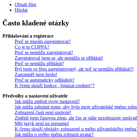
Obsah fóra
Hledat
Často kladené otázky
Přihlašování a registrace
Proč se musím zaregistrovat?
Co je to COPPA?
Proč se nemůžu zaregistrovat?
Zaregistroval jsem se, ale nemůžu se přihlásit!
Proč se nemůžu přihlásit?
Byl jsem ve fóru zaregistrovaný, ale teď se nemůžu přihlásit?!
Zapomněl jsem heslo!
Proč se automaticky odhlašuji?
K čemu slouží funkce „Smazat cookies“?
Předvolby a nastavení uživatele
Jak můžu změnit svoje nastavení?
Jak můžu zabránit tomu, aby bylo moje uživatelské jméno zobr
Zobrazení časů není správné!
Změnil jsem časovou zónu, ale čas se stále nezobrazuje správně
Můj jazyk není na seznamu!
K čemu slouží obrázky zobrazené u mého uživatelského jména
Jak můžu u svého jména zobrazit avatar?