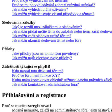
Proč moje vyhledávání nic nenašlo?
Proč se mi po vyhledávání zobrazí prázdná stránka!?
Jak můžu vyhledat určité uživatele?
Jak můžu vyhledat svoje vlastní příspěvky a témata?
Sledování a záložky
Jaký je rozdíl mezi záložkami a sledováním?
Jak můžu přidat určité téma do záložek nebo téma začít sledova
Jak můžu začít sledovat určité fórum?
Jak můžu ukončit sledování témat nebo fór?
Přílohy
Jaké přílohy jsou na tomto fóru povoleny?
Jak můžu najít všechny svoje přílohy?
Záležitosti týkající se phpBB
Kdo napsal toto diskusní fórum?
Proč ve fóru není funkce XY?
Koho mám kontaktovat ohledně stížnosti a/nebo právních záležit
Jak můžu kontaktovat administrátora fóra?
Přihlašování a registrace
Proč se musím zaregistrovat?
Možná nemusíte, záleží na administrátorovi fóra, jestli nastaví,