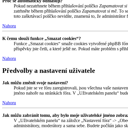
Proč se automaticky odhlašuji?
Pokud nezatrhnete během přihlašování políčko
Zapamatovat si
zatrhněte během přihlašování políčko
Zapamatovat si mě
. To s
toto zaškrtávací políčko nevidíte, znamená to, že administrátor f
Nahoru
K čemu slouží funkce „Smazat cookies“?
Funkce „Smazat cookies“ smaže cookies vytvořené phpBB fórem,
příspěvky jste četli, a které ještě ne. Pokud máte problém s 
Nahoru
Předvolby a nastavení uživatele
Jak můžu změnit svoje nastavení?
Pokud jste se ve fóru zaregistrovali, jsou všechna vaše nastave
jméno nahoře na stránkách fóra. V „Uživatelském panelu“ bude
Nahoru
Jak můžu zabránit tomu, aby bylo moje uživatelské jméno zobraz
V „Uživatelském panelu“ na záložce „Nastavení fóra“ -> „Obe
administrátory, moderátory a sama sebe. Budete počítán jako skr