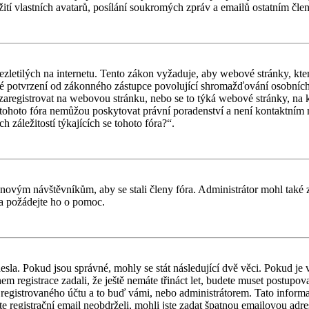
ití vlastních avatarů, posílání soukromých zpráv a emailů ostatním člen
letilých na internetu. Tento zákon vyžaduje, aby webové stránky, kte
iné potvrzení od zákonného zástupce povolující shromažďování osobních 
ouší zaregistrovat na webovou stránku, nebo se to týká webové stránky, na
tohoto fóra nemůžou poskytovat právní poradenství a není kontaktním
záležitostí týkajících se tohoto fóra?“.
il novým návštěvníkům, aby se stali členy fóra. Administrátor mohl tak
a a požádejte ho o pomoc.
esla. Pokud jsou správné, mohly se stát následující dvě věci. Pokud j
 registrace zadali, že ještě nemáte třináct let, budete muset postupovat
registrovaného účtu a to buď vámi, nebo administrátorem. Tato informac
ste registrační email neobdrželi, mohli jste zadat špatnou emailovou adr