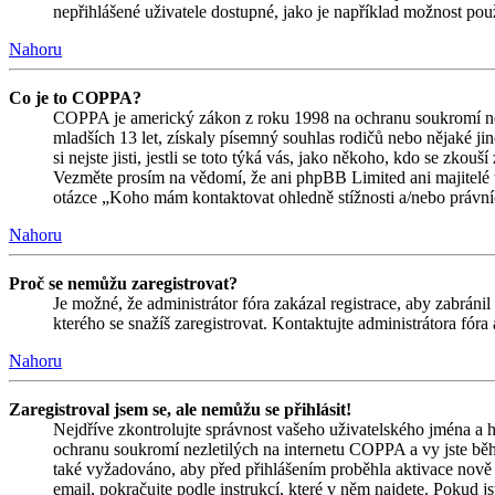
nepřihlášené uživatele dostupné, jako je například možnost použ
Nahoru
Co je to COPPA?
COPPA je americký zákon z roku 1998 na ochranu soukromí nez
mladších 13 let, získaly písemný souhlas rodičů nebo nějaké j
si nejste jisti, jestli se toto týká vás, jako někoho, kdo se zk
Vezměte prosím na vědomí, že ani phpBB Limited ani majitelé 
otázce „Koho mám kontaktovat ohledně stížnosti a/nebo právních 
Nahoru
Proč se nemůžu zaregistrovat?
Je možné, že administrátor fóra zakázal registrace, aby zabrán
kterého se snažíš zaregistrovat. Kontaktujte administrátora fór
Nahoru
Zaregistroval jsem se, ale nemůžu se přihlásit!
Nejdříve zkontrolujte správnost vašeho uživatelského jména a h
ochranu soukromí nezletilých na internetu COPPA a vy jste během
také vyžadováno, aby před přihlášením proběhla aktivace nově 
email, pokračujte podle instrukcí, které v něm najdete. Pokud j