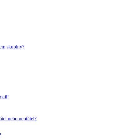
nem skupiny?
mail!
átel nebo nepřátel?
?