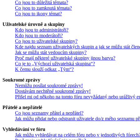
Co jsou to důležitá témata?
Co jsou to zamknutá témata?
Co jsou to ikony témat?
Uživatelské úrovně a skupiny
Kdo jsou to administrátoři?
Kdo jsou to moderátoři?
Co jsou to uživatelské skupiny?
Kde najdu seznam uživatelských skupin a jak se můžu stát čle
Jak se můžu stát vedoucím skupiny?
Proč mají některé uživatelské skupiny jinou barvu?
Co je to „Výchozí uživatelská skupina“?
K čemu slouží odkaz „Tým“?
Soukromé zprávy
Nemůžu posílat soukromé zprávy!
Dostávám nechtěné soukromé zprávy!
Přišel mi od někoho na tomto fóru nevyžádaný nebo urážlivý e
Přátelé a nepřátelé
Co jsou seznamy přátel a nepřátel?
Jak můžu přidat nebo odstranit uživatele do/z mého seznamu př
Vyhledávání ve fóru
Jak můžu vyhledávat na celém fóru nebo v jednotlivých fórech