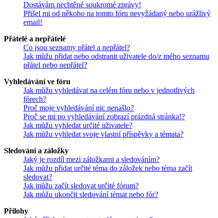
Dostávám nechtěné soukromé zprávy!
Přišel mi od někoho na tomto fóru nevyžádaný nebo urážlivý
email!
Přátelé a nepřátelé
Co jsou seznamy přátel a nepřátel?
Jak můžu přidat nebo odstranit uživatele do/z mého seznamu
přátel nebo nepřátel?
Vyhledávání ve fóru
Jak můžu vyhledávat na celém fóru nebo v jednotlivých
fórech?
Proč moje vyhledávání nic nenašlo?
Proč se mi po vyhledávání zobrazí prázdná stránka!?
Jak můžu vyhledat určité uživatele?
Jak můžu vyhledat svoje vlastní příspěvky a témata?
Sledování a záložky
Jaký je rozdíl mezi záložkami a sledováním?
Jak můžu přidat určité téma do záložek nebo téma začít
sledovat?
Jak můžu začít sledovat určité fórum?
Jak můžu ukončit sledování témat nebo fór?
Přílohy