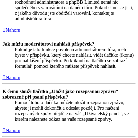
rozhodnutí administrátora a phpBB Limited nemá nic
společného s varováními na daném fóru. Pokud si nejste jisti,
z jakého důvodu jste obdrželi varování, kontaktujte
administrátora fóra.
Nahoru
Jak můžu moderátorovi nahlásit příspěvek?
Pokud je tato funkce povolena administrátorem fóra, měli
byste v příspěvku, který chcete nahlásit, vidět tlačítko (ikonu)
pro nahlášení příspěvku. Po kliknutí na tlačítko se zobrazí
formulář, pomocí kterého můžete příspěvek nahlásit.
Nahoru
K čemu slouží tlačítko „Uložit jako rozepsanou zprávu“
zobrazené při psaní příspěvku?
Pomocí tohoto tlačítka můžete uložit rozepsanou zprávu,
abyste ji mohli dokončit a odeslat později. Pro načtení
rozepsaných zpráv přejděte na váš „Uživatelský panel“, ve
kterém naleznete odkaz na vaše rozepsané zprávy.
Nahoru