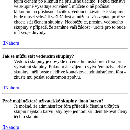
jejím členem po kliknutí na příslušné tlačítko. Pokud členství
ve skupině vyžaduje schválení, můžete o ně požádat
kliknutím na příslušné tlačítko. Vedoucí uživatelské skupiny
bude muset schválit vaši žádost a může se vás zeptat, proč se
chcete stát členem skupiny. Neobtěžujte, prosím, vedoucího
skupiny v případě, že zamítne vaši žádost - určitě pro to bude
mít svoje důvody.
Nahoru
Jak se můžu stát vedoucím skupiny?
Vedoucí skupiny je obvykle určen administrátorem fóra při
vytváření skupiny. Pokud máte zájem o vytvoření uživatelské
skupiny, měli byste nejdříve kontaktovat administrátora fóra -
zkuste mu poslat soukromou zprávu.
Nahoru
Proč mají některé uživatelské skupiny jinou barvu?
Je možné, že administrátor fóra přiřadil k členům určitých
skupin nějakou barvu, aby bylo jednodušší identifikovat členy
těchto skupin.
Nahoru