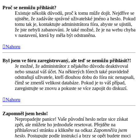
Proč se nemůžu přihlásit?
Existuje několik důvodů, proč k tomu může dojít. Nejdříve se
ujistěte, že zadáváte správné uživatelské jméno a heslo. Pokud
tomu tak je, kontaktujte administrátora fóra, abyste se ujistili,
že jste nebyli zabanováni. Je také možné, že je na webu chyba
v nastavení, která by měla být odstraněna.
Nahoru
Byl jsem ve fóru zaregistrovaný, ale teď se nemůžu přihlásit?!
Je možné, že administrátor z nějakého důvodu deaktivoval
nebo smazal váš účet. Na některých fórech také pravidelně
odstraňují uživatele, kteří dlouhou dobu do fóra nic nenapsali,
čímž se zmenší velikost databáze. Pokud je to váš případ,
zaregistrujte se znovu a pokuste se více zapojit do diskuzí.
Nahoru
Zapomněl jsem heslo!
Nepropadejte panice! Vaše původní heslo nelze sice získat
zpět, ale můžete ho jednoduše resetovat. Přejděte na
přihlašovací stránku a klikněte na odkaz
Zapomněl/a jsem
heslo
. Postupujte podle instrukcí a brzy se opět budete moci