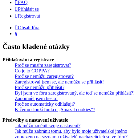
FAQ
Přihlásit se
Registrovat
Obsah fóra
Hledat
Často kladené otázky
Přihlašování a registrace
Proč se musím zaregistrovat?
Co je to COPPA?
Proč se nemůžu zaregistrovat?
Zaregistroval jsem se, ale nemůžu se přihlásit!
Proč se nemůžu přihlásit?
Byl jsem ve fóru zaregistrovaný, ale teď se nemůžu přihlásit?!
Zapomněl jsem heslo!
Proč se automaticky odhlašuji?
K čemu slouží funkce „Smazat cookies“?
Předvolby a nastavení uživatele
Jak můžu změnit svoje nastavení?
Jak můžu zabránit tomu, aby bylo moje uživatelské jméno
zobrazeno na seznamu uživatelů nacházejících se ve fóru?