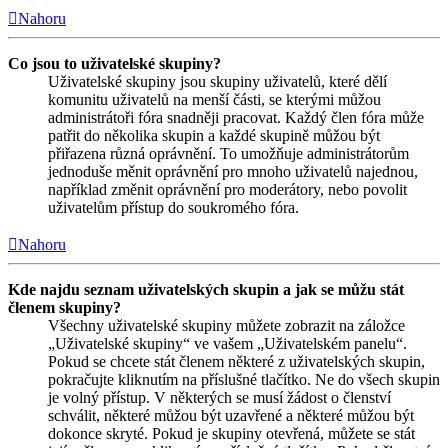
Nahoru
Co jsou to uživatelské skupiny?
Uživatelské skupiny jsou skupiny uživatelů, které dělí
komunitu uživatelů na menší části, se kterými můžou
administrátoři fóra snadněji pracovat. Každý člen fóra může
patřit do několika skupin a každé skupině můžou být
přiřazena různá oprávnění. To umožňuje administrátorům
jednoduše měnit oprávnění pro mnoho uživatelů najednou,
například změnit oprávnění pro moderátory, nebo povolit
uživatelům přístup do soukromého fóra.
Nahoru
Kde najdu seznam uživatelských skupin a jak se můžu stát
členem skupiny?
Všechny uživatelské skupiny můžete zobrazit na záložce
„Uživatelské skupiny“ ve vašem „Uživatelském panelu“.
Pokud se chcete stát členem některé z uživatelských skupin,
pokračujte kliknutím na příslušné tlačítko. Ne do všech skupin
je volný přístup. V některých se musí žádost o členství
schválit, některé můžou být uzavřené a některé můžou být
dokonce skryté. Pokud je skupiny otevřená, můžete se stát