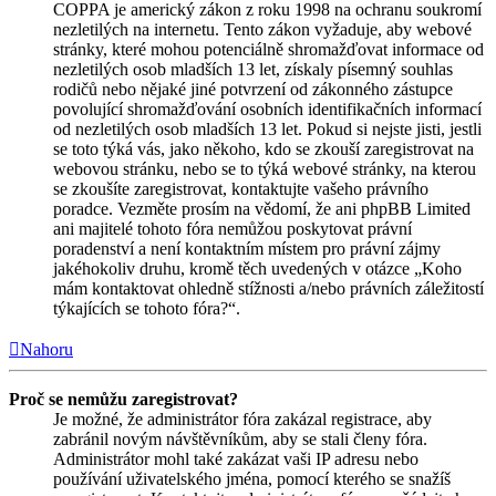
COPPA je americký zákon z roku 1998 na ochranu soukromí
nezletilých na internetu. Tento zákon vyžaduje, aby webové
stránky, které mohou potenciálně shromažďovat informace od
nezletilých osob mladších 13 let, získaly písemný souhlas
rodičů nebo nějaké jiné potvrzení od zákonného zástupce
povolující shromažďování osobních identifikačních informací
od nezletilých osob mladších 13 let. Pokud si nejste jisti, jestli
se toto týká vás, jako někoho, kdo se zkouší zaregistrovat na
webovou stránku, nebo se to týká webové stránky, na kterou
se zkoušíte zaregistrovat, kontaktujte vašeho právního
poradce. Vezměte prosím na vědomí, že ani phpBB Limited
ani majitelé tohoto fóra nemůžou poskytovat právní
poradenství a není kontaktním místem pro právní zájmy
jakéhokoliv druhu, kromě těch uvedených v otázce „Koho
mám kontaktovat ohledně stížnosti a/nebo právních záležitostí
týkajících se tohoto fóra?“.
Nahoru
Proč se nemůžu zaregistrovat?
Je možné, že administrátor fóra zakázal registrace, aby
zabránil novým návštěvníkům, aby se stali členy fóra.
Administrátor mohl také zakázat vaši IP adresu nebo
používání uživatelského jména, pomocí kterého se snažíš