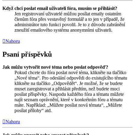
Když chci poslat email uživateli fóra, musím se přihlásit?
Jen registrovaní uživatelé můžou posílat emaily ostatním
členům fóra přes vestavěný formulář a to jen v případě, že
administrátor tuto funkci povolil. Je to z důvodu zabránění
zneužití emailového systému anonymními uživateli.
Nahoru
Psaní příspěvků
Jak můžu vytvořit nové téma nebo poslat odpověď?
Pokud chcete do fóra poslat nové téma, klikněte na tlačítko
„Nové téma“. Pro odeslání odpovědi do existujícího tématu
klikněte na tlačítko „Odpovědět“. Je možné, že se budete
muset zaregistrovat a přihlásit předtím, než budete moci
posílat příspěvky. Naspodu každého fóra a tématu můžete
najít seznam oprávnění, které v konkrétním fóru a tématu
máte. Například: „Můžete posílat nová témata“, „Můžete
posílat přílohy“ atd.
Nahoru