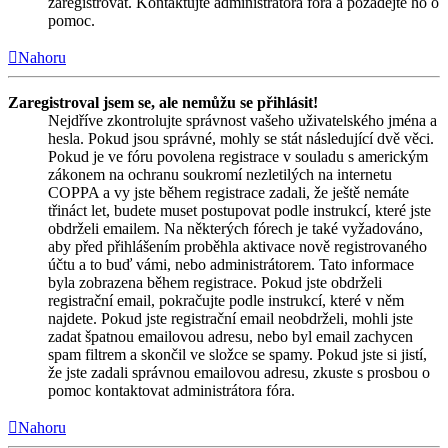
zaregistrovat. Kontaktujte administrátora fóra a požádejte ho o
pomoc.
Nahoru
Zaregistroval jsem se, ale nemůžu se přihlásit!
Nejdříve zkontrolujte správnost vašeho uživatelského jména a
hesla. Pokud jsou správné, mohly se stát následující dvě věci.
Pokud je ve fóru povolena registrace v souladu s americkým
zákonem na ochranu soukromí nezletilých na internetu
COPPA a vy jste během registrace zadali, že ještě nemáte
třináct let, budete muset postupovat podle instrukcí, které jste
obdrželi emailem. Na některých fórech je také vyžadováno,
aby před přihlášením proběhla aktivace nově registrovaného
účtu a to buď vámi, nebo administrátorem. Tato informace
byla zobrazena během registrace. Pokud jste obdrželi
registrační email, pokračujte podle instrukcí, které v něm
najdete. Pokud jste registrační email neobdrželi, mohli jste
zadat špatnou emailovou adresu, nebo byl email zachycen
spam filtrem a skončil ve složce se spamy. Pokud jste si jistí,
že jste zadali správnou emailovou adresu, zkuste s prosbou o
pomoc kontaktovat administrátora fóra.
Nahoru