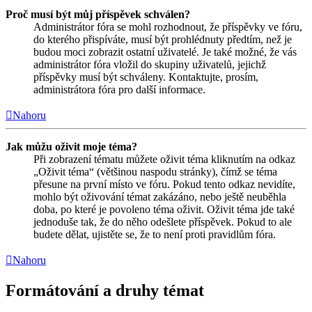
Proč musí být můj příspěvek schválen?
Administrátor fóra se mohl rozhodnout, že příspěvky ve fóru,
do kterého přispíváte, musí být prohlédnuty předtím, než je
budou moci zobrazit ostatní uživatelé. Je také možné, že vás
administrátor fóra vložil do skupiny uživatelů, jejichž
příspěvky musí být schváleny. Kontaktujte, prosím,
administrátora fóra pro další informace.
Nahoru
Jak můžu oživit moje téma?
Při zobrazení tématu můžete oživit téma kliknutím na odkaz
„Oživit téma“ (většinou naspodu stránky), čímž se téma
přesune na první místo ve fóru. Pokud tento odkaz nevidíte,
mohlo být oživování témat zakázáno, nebo ještě neuběhla
doba, po které je povoleno téma oživit. Oživit téma jde také
jednoduše tak, že do něho odešlete příspěvek. Pokud to ale
budete dělat, ujistěte se, že to není proti pravidlům fóra.
Nahoru
Formátování a druhy témat