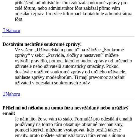
přihlášení, administrátor fóra zakázal soukromé zprávy pro
celé fórum, nebo administrátor fóra zakázal přímo vám
odesílání zpráv. Pro více informací kontaktujte administrátora
fóra.
Nahoru
Dostávám nechtěné soukromé zprávy!
Ve vašem „Uživatelském panelu“ na záložce „Soukromé
zprávy“ v sekci „Pravidla, složky a nastavení“ můžete
vytvořit pravidlo, pomocí kterého budou zprávy od určeného
uživatele nebo uživatelů automaticky smazány. Pokud
dostáváte urážlivé soukromé zprávy od určitého uživatele,
nahlaste zprávy moderátorům. Ti mají pravomoc zabránit
uživateli v odesílání soukromých zpráv.
Nahoru
Přišel mi od někoho na tomto fóru nevyžádaný nebo urážlivý
email!
Je nám líto, že se vám to stalo. Formulář pro odesílání emailů
používaný na tomto fóru obsahuje obranné mechanismy,
pomocí kterých můžeme vystopovat, kdo posílá takové
emaily, proto pošlete administrátorovi fóra email s úplnou