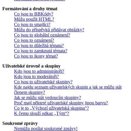
Formátování a druhy témat
Co jsou to BBKódy?
Můžu použít HTML?
Co jsou to smajlíci?
Můžu do příspěvků přidávat obrázky?
Co jsou to globální oznámení?
Co jsou to oznámení?
Co jsou to důležitá témata?
Co jsou to zamknutá témata?
Co jsou to ikony témat?
Uživatelské úrovně a skupiny
Kdo jsou to administrátoři?
Kdo jsou to moderátoři?
Co jsou to uživatelské skupiny?
Kde najdu seznam uživatelských skupin a jak se můžu stát
členem skupiny?
Jak se můžu stát vedoucím skupiny?
Proč mají některé uživatelské skupiny jinou barvu?
Co je to „Výchozí uživatelská skupina“?
K čemu slouží odkaz „Tým“?
Soukromé zprávy
Nemůžu posílat soukromé zprávy!