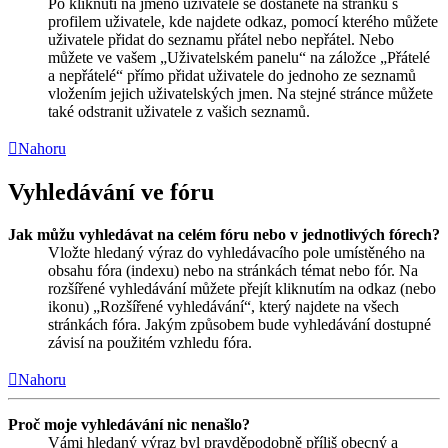
Po kliknutí na jméno uživatele se dostanete na stránku s
profilem uživatele, kde najdete odkaz, pomocí kterého můžete
uživatele přidat do seznamu přátel nebo nepřátel. Nebo
můžete ve vašem „Uživatelském panelu“ na záložce „Přátelé
a nepřátelé“ přímo přidat uživatele do jednoho ze seznamů
vložením jejich uživatelských jmen. Na stejné stránce můžete
také odstranit uživatele z vašich seznamů.
Nahoru
Vyhledávání ve fóru
Jak můžu vyhledávat na celém fóru nebo v jednotlivých fórech?
Vložte hledaný výraz do vyhledávacího pole umístěného na
obsahu fóra (indexu) nebo na stránkách témat nebo fór. Na
rozšířené vyhledávání můžete přejít kliknutím na odkaz (nebo
ikonu) „Rozšířené vyhledávání“, který najdete na všech
stránkách fóra. Jakým způsobem bude vyhledávání dostupné
závisí na použitém vzhledu fóra.
Nahoru
Proč moje vyhledávání nic nenašlo?
Vámi hledaný výraz byl pravděpodobně příliš obecný a