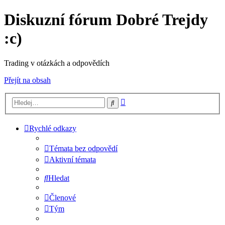
Diskuzní fórum Dobré Trejdy
:c)
Trading v otázkách a odpovědích
Přejít na obsah
Pokročilé
Hledat
hledání
Rychlé odkazy
Témata bez odpovědí
Aktivní témata
Hledat
Členové
Tým