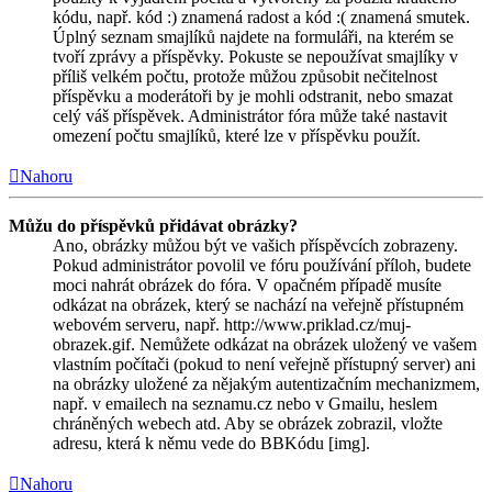
kódu, např. kód :) znamená radost a kód :( znamená smutek.
Úplný seznam smajlíků najdete na formuláři, na kterém se
tvoří zprávy a příspěvky. Pokuste se nepoužívat smajlíky v
příliš velkém počtu, protože můžou způsobit nečitelnost
příspěvku a moderátoři by je mohli odstranit, nebo smazat
celý váš příspěvek. Administrátor fóra může také nastavit
omezení počtu smajlíků, které lze v příspěvku použít.
Nahoru
Můžu do příspěvků přidávat obrázky?
Ano, obrázky můžou být ve vašich příspěvcích zobrazeny.
Pokud administrátor povolil ve fóru používání příloh, budete
moci nahrát obrázek do fóra. V opačném případě musíte
odkázat na obrázek, který se nachází na veřejně přístupném
webovém serveru, např. http://www.priklad.cz/muj-
obrazek.gif. Nemůžete odkázat na obrázek uložený ve vašem
vlastním počítači (pokud to není veřejně přístupný server) ani
na obrázky uložené za nějakým autentizačním mechanizmem,
např. v emailech na seznamu.cz nebo v Gmailu, heslem
chráněných webech atd. Aby se obrázek zobrazil, vložte
adresu, která k němu vede do BBKódu [img].
Nahoru