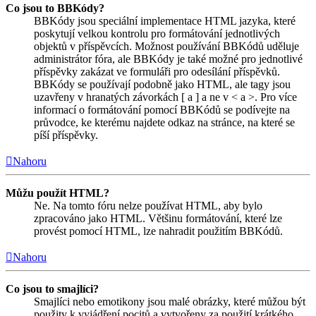
Co jsou to BBKódy?
BBKódy jsou speciální implementace HTML jazyka, které
poskytují velkou kontrolu pro formátování jednotlivých
objektů v příspěvcích. Možnost používání BBKódů uděluje
administrátor fóra, ale BBKódy je také možné pro jednotlivé
příspěvky zakázat ve formuláři pro odesílání příspěvků.
BBKódy se používají podobně jako HTML, ale tagy jsou
uzavřeny v hranatých závorkách [ a ] a ne v < a >. Pro více
informací o formátování pomocí BBKódů se podívejte na
průvodce, ke kterému najdete odkaz na stránce, na které se
píší příspěvky.
Nahoru
Můžu použít HTML?
Ne. Na tomto fóru nelze používat HTML, aby bylo
zpracováno jako HTML. Většinu formátování, které lze
provést pomocí HTML, lze nahradit použitím BBKódů.
Nahoru
Co jsou to smajlíci?
Smajlíci nebo emotikony jsou malé obrázky, které můžou být
použity k vyjádření pocitů a vytvořeny za použití krátkého