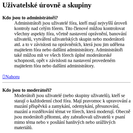
Uživatelské úrovně a skupiny
Kdo jsou to administrátoři?
Administrátoři jsou uživatelé fóra, kteří mají nejvyšší úroveň
kontroly nad celým fórem. Tito členové můžou kontrolovat
všechny aspekty fóra, včetně nastavení oprávnění, banování
uživatelů, vytváření uživatelských skupin nebo moderátorů
atd. a to v závislosti na oprávněních, která jsou jim udělena
majitelem fóra nebo dalšími administrátory. Administrátoři
také můžou mít ve všech fórech úplné moderátorské
schopnosti, opět v závislosti na nastavení provedeném
majitelem fóra nebo dalšími administrátory.
Nahoru
Kdo jsou to moderátoři?
Moderátoři jsou uživatelé (nebo skupiny uživatelů), kteří se
starají o každodenní chod fóra. Mají pravomoc k upravování a
mazání příspěvků a zamykání, odemykání, přesunování,
mazání a rozdělování témat ve fórech, která moderují. Obecně
jsou moderátoři přítomni, aby zabraňovali uživatelů v psaní
mimo téma nebo v posílání hanlivých nebo urážlivých
materiálů.