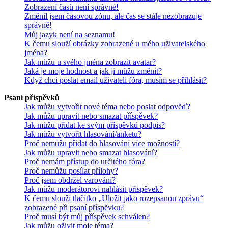
Zobrazení časů není správné!
Změnil jsem časovou zónu, ale čas se stále nezobrazuje
správně!
Můj jazyk není na seznamu!
K čemu slouží obrázky zobrazené u mého uživatelského
jména?
Jak můžu u svého jména zobrazit avatar?
Jaká je moje hodnost a jak ji můžu změnit?
Když chci poslat email uživateli fóra, musím se přihlásit?
Psaní příspěvků
Jak můžu vytvořit nové téma nebo poslat odpověď?
Jak můžu upravit nebo smazat příspěvek?
Jak můžu přidat ke svým příspěvků podpis?
Jak můžu vytvořit hlasování/anketu?
Proč nemůžu přidat do hlasování více možností?
Jak můžu upravit nebo smazat hlasování?
Proč nemám přístup do určitého fóra?
Proč nemůžu posílat přílohy?
Proč jsem obdržel varování?
Jak můžu moderátorovi nahlásit příspěvek?
K čemu slouží tlačítko „Uložit jako rozepsanou zprávu“
zobrazené při psaní příspěvku?
Proč musí být můj příspěvek schválen?
Jak můžu oživit moje téma?