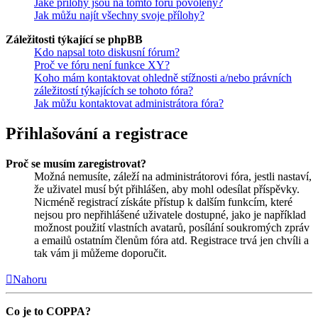
Jaké přílohy jsou na tomto fóru povoleny?
Jak můžu najít všechny svoje přílohy?
Záležitosti týkající se phpBB
Kdo napsal toto diskusní fórum?
Proč ve fóru není funkce XY?
Koho mám kontaktovat ohledně stížnosti a/nebo právních
záležitostí týkajících se tohoto fóra?
Jak můžu kontaktovat administrátora fóra?
Přihlašování a registrace
Proč se musím zaregistrovat?
Možná nemusíte, záleží na administrátorovi fóra, jestli nastaví,
že uživatel musí být přihlášen, aby mohl odesílat příspěvky.
Nicméně registrací získáte přístup k dalším funkcím, které
nejsou pro nepřihlášené uživatele dostupné, jako je například
možnost použití vlastních avatarů, posílání soukromých zpráv
a emailů ostatním členům fóra atd. Registrace trvá jen chvíli a
tak vám ji můžeme doporučit.
Nahoru
Co je to COPPA?