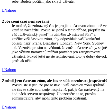
sebe. Budete počítán jako skrytý uživatel.
Nahoru
Zobrazení časů není správné!
Je možné, že zobrazený čas je pro jinou časovou zónu, než ve
které se nacházíte. Pokud se jedná o tento případ, přejděte na
váš „Uživatelský panel“ na záložku „Nastavení fóra“ a
změňte vaši časovou zónu, aby odpovídala vaší konkrétní
oblasti, např. Praha, Bratislava, Londýn, New York, Sydney
atd. Vezměte prosím na vědomí, že změnu časové zóny, stejně
jako většinu nastavení, můžou provádět jen zaregistrovaní
uživatelé. Pokud ještě nejste registrováni, toto je dobrý důvod,
proč tak učinit.
Nahoru
Změnil jsem časovou zónu, ale čas se stále nezobrazuje správně!
Pokud jste si jisti, že jste nastavili vaši časovou zónu správně,
ale čas se stále zobrazuje nesprávně, pak je čas nastavený na
hodinách serveru nesprávný. Upozorněte na to, prosím,
administrátora, aby mohl tento problém odstranit.
Nahoru