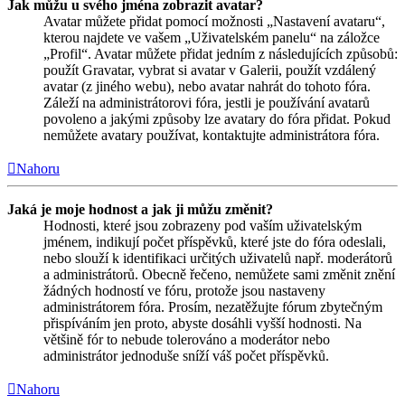
Jak můžu u svého jména zobrazit avatar?
Avatar můžete přidat pomocí možnosti „Nastavení avataru“,
kterou najdete ve vašem „Uživatelském panelu“ na záložce
„Profil“. Avatar můžete přidat jedním z následujících způsobů:
použít Gravatar, vybrat si avatar v Galerii, použít vzdálený
avatar (z jiného webu), nebo avatar nahrát do tohoto fóra.
Záleží na administrátorovi fóra, jestli je používání avatarů
povoleno a jakými způsoby lze avatary do fóra přidat. Pokud
nemůžete avatary používat, kontaktujte administrátora fóra.
Nahoru
Jaká je moje hodnost a jak ji můžu změnit?
Hodnosti, které jsou zobrazeny pod vaším uživatelským
jménem, indikují počet příspěvků, které jste do fóra odeslali,
nebo slouží k identifikaci určitých uživatelů např. moderátorů
a administrátorů. Obecně řečeno, nemůžete sami změnit znění
žádných hodností ve fóru, protože jsou nastaveny
administrátorem fóra. Prosím, nezatěžujte fórum zbytečným
přispíváním jen proto, abyste dosáhli vyšší hodnosti. Na
většině fór to nebude tolerováno a moderátor nebo
administrátor jednoduše sníží váš počet příspěvků.
Nahoru