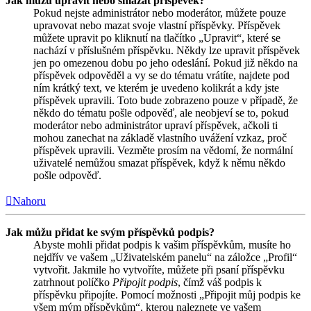
Jak můžu upravit nebo smazat příspěvek?
Pokud nejste administrátor nebo moderátor, můžete pouze
upravovat nebo mazat svoje vlastní příspěvky. Příspěvek
můžete upravit po kliknutí na tlačítko „Upravit“, které se
nachází v příslušném příspěvku. Někdy lze upravit příspěvek
jen po omezenou dobu po jeho odeslání. Pokud již někdo na
příspěvek odpověděl a vy se do tématu vrátíte, najdete pod
ním krátký text, ve kterém je uvedeno kolikrát a kdy jste
příspěvek upravili. Toto bude zobrazeno pouze v případě, že
někdo do tématu pošle odpověď, ale neobjeví se to, pokud
moderátor nebo administrátor upraví příspěvek, ačkoli ti
mohou zanechat na základě vlastního uvážení vzkaz, proč
příspěvek upravili. Vezměte prosím na vědomí, že normální
uživatelé nemůžou smazat příspěvek, když k němu někdo
pošle odpověď.
Nahoru
Jak můžu přidat ke svým příspěvků podpis?
Abyste mohli přidat podpis k vašim příspěvkům, musíte ho
nejdřív ve vašem „Uživatelském panelu“ na záložce „Profil“
vytvořit. Jakmile ho vytvoříte, můžete při psaní příspěvku
zatrhnout políčko
Připojit podpis
, čímž váš podpis k
příspěvku připojíte. Pomocí možnosti „Připojit můj podpis ke
všem mým příspěvkům“, kterou naleznete ve vašem