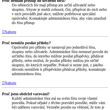
Proč nemám přístup do určitého fóra?
Do některých fór mají přístup jen určití uživatelé nebo
skupiny. Abyste je mohli zobrazit, číst, přispívat do nich nebo
v nich provádět jiné akce, můžete potřebovat speciální
oprávnění. Kontaktujte administrátora fóra, aby vám umožnil
do fóra přístup.
Nahoru
Proč nemůžu posílat přílohy?
Oprávnění pro přílohy se nastavují pro jednotlivá fóra,
skupiny nebo uživatele. Administrátor fóra nemusel povolit do
určitého fóra, do kterého můžete posílat příspěvky, přidávat
přílohy, nebo možná, že posílat přílohy můžou jen určité
skupiny, do kterých nepatříte. Pokud si nejste jisti, z jakého
důvodu nemůžete k příspěvkům přidávat přílohy, kontaktujte
administrátora fóra.
Nahoru
Proč jsem obdržel varování?
Každý administrátor fóra má na svém fóru svoje vlastní
pravidla. Pokud nějaké z těchto pravidel porušíte, může vám
být uděleno varování. Vezměte prosím na vědomí, že toto je