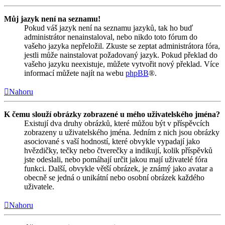
Můj jazyk není na seznamu!
Pokud váš jazyk není na seznamu jazyků, tak ho buď
administrátor nenainstaloval, nebo nikdo toto fórum do
vašeho jazyka nepřeložil. Zkuste se zeptat administrátora fóra,
jestli může nainstalovat požadovaný jazyk. Pokud překlad do
vašeho jazyku neexistuje, můžete vytvořit nový překlad. Více
informací můžete najít na webu
phpBB
®.
Nahoru
K čemu slouží obrázky zobrazené u mého uživatelského jména?
Existují dva druhy obrázků, které můžou být v příspěvcích
zobrazeny u uživatelského jména. Jedním z nich jsou obrázky
asociované s vaší hodností, které obvykle vypadají jako
hvězdičky, tečky nebo čtverečky a indikují, kolik příspěvků
jste odeslali, nebo pomáhají určit jakou mají uživatelé fóra
funkci. Další, obvykle větší obrázek, je známý jako avatar a
obecně se jedná o unikátní nebo osobní obrázek každého
uživatele.
Nahoru