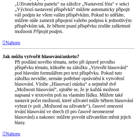
„Uživatelském panelu“ na záložce „Nastavení fóra“ v sekci
„Výchozí nastavení příspěvků“ můžete automaticky připojit
váš podpis ke všem vašim příspěvkům. Pokud to uděláte,
můžete stále zamezit připojení vašeho podpisu k jednotlivým
příspěvkům tak, že během psaní příspěvku zrušíte zaškrtnutí
možnosti
Připojit podpis
.
Nahoru
Jak můžu vytvořit hlasování/anketu?
Při posílání nového tématu, nebo při úpravě prvního
příspěvku tématu, klikněte na záložku „Vytvořit hlasování“
pod hlavním formulářem pro text příspěvku. Pokud tuto
záložku nevidíte, nemáte potřebné oprávnění k vytvoření
hlasování. Vložte „Hlasovací otázku“ a nejméně dvě
„Možnosti hlasování“, ujistěte se, že je každá možnost
napsaná v textovém poli na vlastním řádku. Můžete také
nastavit počet možností, které uživatel může během hlasování
vybrat (v poli „Možností na uživatele“), časové omezení
trvání hlasování ve dnech (0 pro časově neomezené
hlasování) a nakonec můžete povolit uživatelům měnit jejich
hlasy.
Nahoru