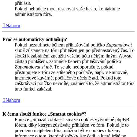
přihlásit.
Pokud nebudete moci resetovat vaše heslo, kontaktujte
administrátora fóra.
Nahoru
Proč se automaticky odhlašuji?
Pokud nezatrhnete během přihlašování políčko
Zapamatovat
si mě
zůstanete na fóru přihlášen jen po přednastavený čas. To
slouží k zabránění zneužití vašeho účtu někým jiným. Abyste
zůstali přihlášeni, zatrhněte během přihlašování políčko
Zapamatovat si mě
. To se ale nedoporučuje, pokud
přistupujete k fóru ze sdíleného počítače, např. v knihovně,
internetové kavárně, počítačové učebně atd. Pokud toto
zaškrtávací políčko nevidíte, znamená to, že administrátor fóra
tuto funkci zakázal.
Nahoru
K čemu slouží funkce „Smazat cookies“?
Funkce „Smazat cookies“ smaže cookies vytvořené phpBB
fórem, díky kterým zůstáváte přihlášen ve fóru. Pokud je to
povoleno majitelem fóra, můžou být v cookies uloženy
informace o tom, které příspěvky jste četli, a které ještě ne.